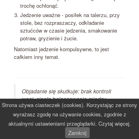
trochę ochłonąć.
Jedzenie uważne - posiłek na talerzu, przy
stole, bez rozpraszaczy, odkładanie
sztućców w czasie jedzenia, smakowanie
potraw, gryzienie i żucie.
Natomiast jedzenie kompulsywne, to jest
całkiem inny temat.
Objadanie się skutkuje: brak kontroli
wagi, ciągłe balansowanie między
Strona używa ciasteczek (cookies). Korzystając ze strony
nadwagą a otyłością, tycie przeplatane
wyrażasz zgodę na używanie cookies, zgodnie z
z postem w celu schudnięcia,
objadanie się bez kontroli przeplatane
aktualnymi ustawieniami przeglądarki. Czytaj więcej.
okresem restrykcyjnego postu.
Zamknij
Uzależnienie od cukru, sięganie po