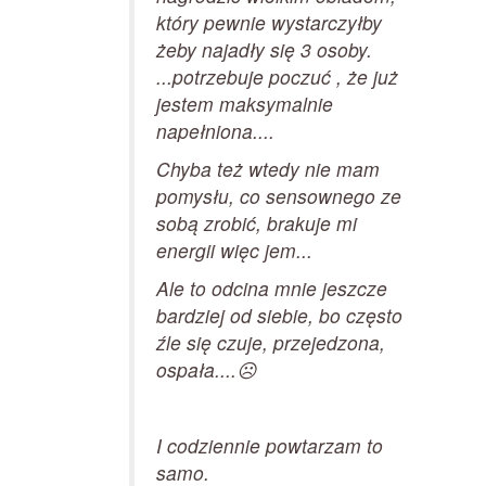
który pewnie wystarczyłby
żeby najadły się 3 osoby.
...potrzebuje poczuć , że już
jestem maksymalnie
napełniona....
Chyba też wtedy nie mam
pomysłu, co sensownego ze
sobą zrobić, brakuje mi
energii więc jem...
Ale to odcina mnie jeszcze
bardziej od siebie, bo często
źle się czuje, przejedzona,
ospała....☹️
I codziennie powtarzam to
samo.