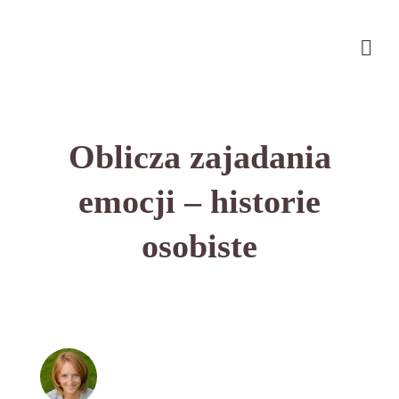
Oblicza zajadania
emocji – historie
osobiste
przez
on
BEATA NOWICKA - MISIEWICZ
7 LUTEGO
with
2022
0 KOMENTARZY