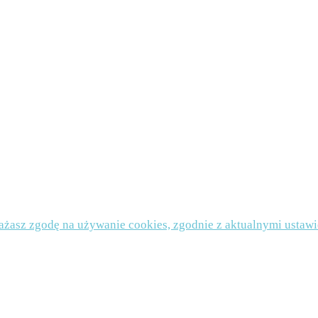
chowa, NIP 9491975708
slettera. Dane będą przechowywane w bazie administratora przez czas funkcjonowania newsle
oich danych osobowych oraz do ich sprostowania, usunięcia lub ograniczenia przetwarzania 
cofać zgodę na otrzymywanie newslettera. Jeżeli uznasz, że Twoje dane są przetwarzane nie
ence WP
rażasz zgodę na używanie cookies, zgodnie z aktualnymi ustawie