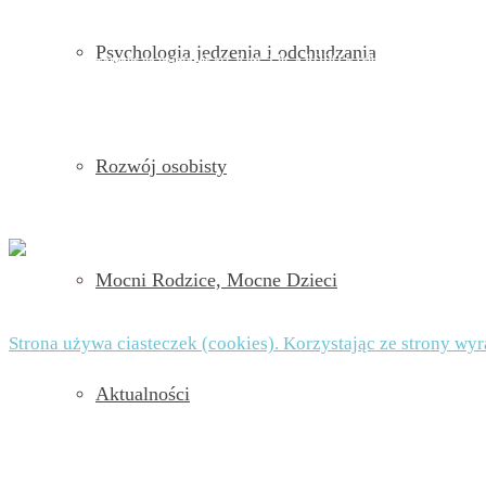
Administratorem strony jest Beata Nowicka-Misiewicz, ul. Kościuszki 2A, 42-202 Często
Psychologia jedzenia i odchudzania
Dane będą przetwarzane na podstawie art. 6 ust. 1 lit. a RODO w celu przesyłania Ci new
usunięcie danych z bazy. Będziesz mieć prawo do żądania od administratora dostępu do sw
danych – na zasadach określonych w art. 16 – 21 RODO. W każdej chwili będziesz mógł wy
danych jest dobrowolne, ale niezbędne do zapisu do newslettera.
Rozwój osobisty
POLITYKA PRYWATNOŚCI I PLIKI COOKIES TUTAJ
Mocni Rodzice, Mocne Dzieci
© 2026 Beata Nowicka-Misiewicz - WordPress Theme by
Kad
Strona używa ciasteczek (cookies). Korzystając ze strony wy
Aktualności