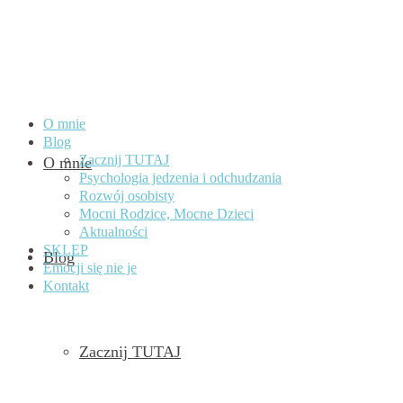
O mnie
Blog
Zacznij TUTAJ
O mnie
Psychologia jedzenia i odchudzania
Rozwój osobisty
Mocni Rodzice, Mocne Dzieci
Aktualności
SKLEP
Blog
Emocji się nie je
Kontakt
Zacznij TUTAJ