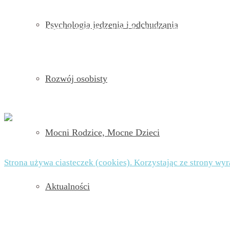
Administratorem strony jest Beata Nowicka-Misiewicz, ul. Kościuszki 2A, 42-202 Często
Psychologia jedzenia i odchudzania
Dane będą przetwarzane na podstawie art. 6 ust. 1 lit. a RODO w celu przesyłania Ci new
usunięcie danych z bazy. Będziesz mieć prawo do żądania od administratora dostępu do sw
danych – na zasadach określonych w art. 16 – 21 RODO. W każdej chwili będziesz mógł wy
danych jest dobrowolne, ale niezbędne do zapisu do newslettera.
Rozwój osobisty
POLITYKA PRYWATNOŚCI I PLIKI COOKIES TUTAJ
Mocni Rodzice, Mocne Dzieci
© 2026 Beata Nowicka-Misiewicz - WordPress Theme by
Kad
Strona używa ciasteczek (cookies). Korzystając ze strony wy
Aktualności