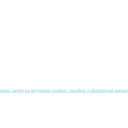
chowa, NIP 9491975708
slettera. Dane będą przechowywane w bazie administratora przez czas funkcjonowania newsle
oich danych osobowych oraz do ich sprostowania, usunięcia lub ograniczenia przetwarzania 
cofać zgodę na otrzymywanie newslettera. Jeżeli uznasz, że Twoje dane są przetwarzane nie
ence WP
rażasz zgodę na używanie cookies, zgodnie z aktualnymi ustawie