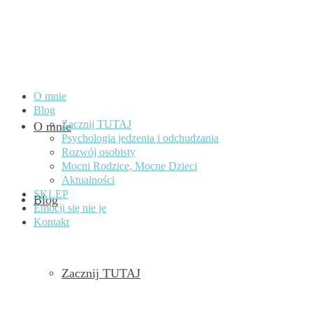
O mnie
Blog
Zacznij TUTAJ
O mnie
Psychologia jedzenia i odchudzania
Rozwój osobisty
Mocni Rodzice, Mocne Dzieci
Aktualności
SKLEP
Blog
Emocji się nie je
Kontakt
Zacznij TUTAJ