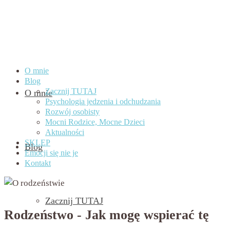
O mnie
Blog
Zacznij TUTAJ
O mnie
Psychologia jedzenia i odchudzania
Rozwój osobisty
Mocni Rodzice, Mocne Dzieci
Aktualności
SKLEP
Blog
Emocji się nie je
Kontakt
Zacznij TUTAJ
Rodzeństwo - Jak mogę wspierać tę