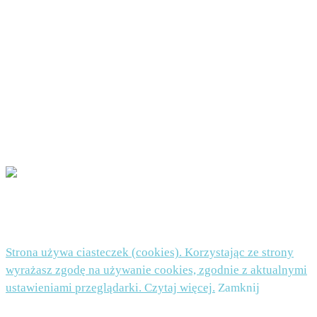
lub ograniczenia przetwarzania lub prawo do wniesienia sprzeciwu wobec przetwarzania,
a także prawo do przenoszenia danych – na zasadach określonych w art. 16 – 21 RODO.
W każdej chwili będziesz mógł wycofać zgodę na otrzymywanie newslettera. Jeżeli
uznasz, że Twoje dane są przetwarzane niezgodnie z przepisami prawa, będziesz mógł
wnieść skargę do organu nadzorczego. Podanie danych jest dobrowolne, ale niezbędne do
zapisu do newslettera.
POLITYKA PRYWATNOŚCI I PLIKI COOKIES TUTAJ
© 2026 Beata Nowicka-Misiewicz - WordPress Theme by
Kadence WP
Strona używa ciasteczek (cookies). Korzystając ze strony
wyrażasz zgodę na używanie cookies, zgodnie z aktualnymi
ustawieniami przeglądarki. Czytaj więcej.
Zamknij