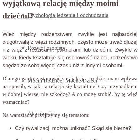
wyjątkową relację między moimi
dziećmi?
Psychologia jedzenia i odchudzania
Więź między rodzeństwem zwykle jest najbardziej
długotrwałą z więzi rodzinnych, często może trwać dłużej
Rozwój osobisty
niż więź z rodzicami, partnerami lub dziećmi. Zwykle w
wieku, kiedy kształtuje się osobowość dzieci, rodzeństwo
spędza ze sobą więcej czasu niż z innymi osobami.
Dlatego warto zastanowić się, jaki ja - rodzic, mam wpływa
Mocni Rodzice, Mocne Dzieci
na sposób, w jaki ta relacja się kształtuje. Czy przypadkiem
w dobrej wierze, nie szkodzę? A co mogę zrobić, by tę więź
wzmacniać?
Aktualności
Na warsztacie przyjrzymy się tematom:
Czy rywalizacji można uniknąć? Skąd się bierze?