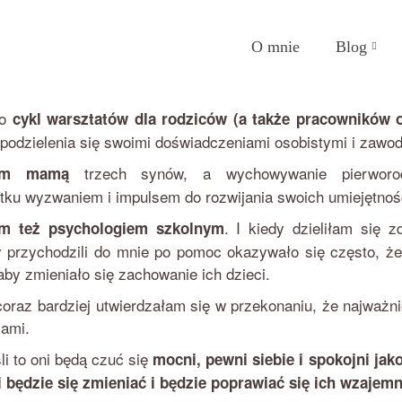
O mnie
Blog
o
cykl warsztatów dla rodziców (a także pracowników 
 podzielenia się swoimi doświadczeniami osobistymi i zawo
trzech synów, a wychowywanie pierworo
em mamą
tku wyzwaniem i impulsem do rozwijania swoich umiejętno
. I kiedy dzieliłam się 
em też psychologiem szkolnym
y przychodzili do mnie po pomoc okazywało się często, ż
aby zmieniało się zachowanie ich dzieci.
coraz bardziej utwierdzałam się w przekonaniu, że najważni
cami.
li to oni będą czuć się
mocni, pewni siebie i spokojni jak
i będzie się zmieniać i będzie poprawiać się ich wzajemn