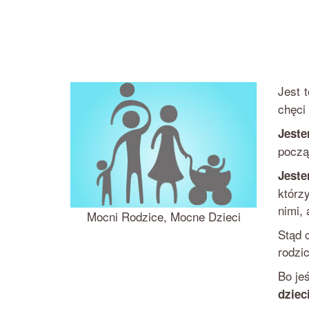
Jest t
chęci
Jest
począ
Jest
którz
nimi, 
Mocni Rodzice, Mocne Dzieci
Stąd 
rodzi
Bo jeś
dziec