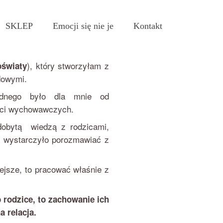
SKLEP
Emocji się nie je
Kontakt
), który stworzyłam z
oświaty
dowymi.
dnego było dla mnie od
ści wychowawczych.
zdobytą wiedzą z rodzicami,
e wystarczyło porozmawiać z
ejsze, to pracować właśnie z
o rodzice, to zachowanie ich
a relacja.