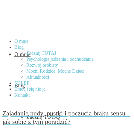
O mnie
Blog
Zacznij TUTAJ
O mnie
Psychologia jedzenia i odchudzania
Rozwój osobisty
Mocni Rodzice, Mocne Dzieci
Aktualności
SKLEP
Blog
Emocji się nie je
Kontakt
Zajadanie nudy, pustki i poczucia braku sensu –
Zacznij TUTAJ
jak sobie z tym poradzić?