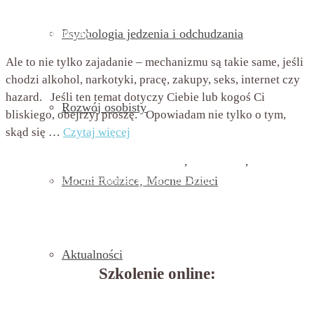
przez
Beata Nowicka - Misiewicz
on
6 sierpnia 2019
with
Brak komentarzy
Psychologia jedzenia i odchudzania
Ale to nie tylko zajadanie – mechanizmu są takie same, jeśli
chodzi alkohol, narkotyki, pracę, zakupy, seks, internet czy
hazard. Jeśli ten temat dotyczy Ciebie lub kogoś Ci
Rozwój osobisty
bliskiego, obejrzyj proszę. Opowiadam nie tylko o tym,
skąd się …
Czytaj więcej
Psychologia jedzenia i odchudzania
,
Zachcianki
,
Zajadanie
emocji i stresu
bezsilność wobec jedzenia
,
cel życia
,
Mocni Rodzice, Mocne Dzieci
poczucie braku sensu życia
,
pustka emocjonalna
,
sen życia
,
szczęście
,
uciekanie od emocji
,
zajadanie nudy
,
zajadanie
pustki
Aktualności
Szkolenie online: