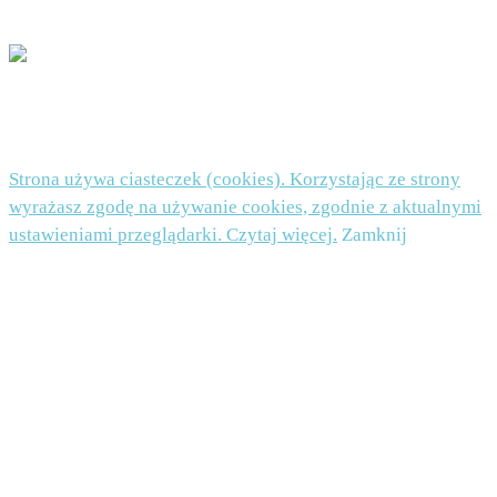
POLITYKA PRYWATNOŚCI I PLIKI COOKIES TUTAJ
© 2026 Beata Nowicka-Misiewicz - WordPress Theme by
Kadence WP
Strona używa ciasteczek (cookies). Korzystając ze strony
wyrażasz zgodę na używanie cookies, zgodnie z aktualnymi
ustawieniami przeglądarki. Czytaj więcej.
Zamknij