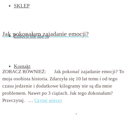
SKLEP
Jak pokonałam zajadanie emocji?
Emocji się nie je
przez
Beata Nowicka - Misiewicz
on
6 lutego 2016
with
Brak komentarzy
Kontakt
ZOBACZ RÓWNIEŻ: Jak pokonać zajadanie emocji? To
moja osobista historia. Zdarzyła się 10 lat temu i od tego
czasu jedzenie i dodatkowe kilogramy nie są dla mnie
problemem. Nawet po 3 ciążach. Jak tego dokonałam?
Przeczytaj. …
Czytaj więcej
Psychologia jedzenia i odchudzania
,
Zajadanie emocji i
stresu
emocji się nie je
,
jak pokonać zajadanie emocji
,
jedzenie emocjonalne
,
objadanie się
,
zajadanie emocji