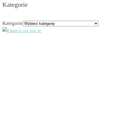
Kategorie
Kategorie
Administratorem strony jest Beata Nowicka-Misiewicz, ul. Kościuszki 2A, 42-202
Częstochowa, NIP 9491975708
Dane będą przetwarzane na podstawie art. 6 ust. 1 lit. a RODO w celu przesyłania Ci
newslettera. Dane będą przechowywane w bazie administratora przez czas
funkcjonowania newslettera, chyba że wcześniej zrezygnujesz z otrzymywania
newslettera, co spowoduje usunięcie danych z bazy. Będziesz mieć prawo do żądania od
administratora dostępu do swoich danych osobowych oraz do ich sprostowania, usunięcia
lub ograniczenia przetwarzania lub prawo do wniesienia sprzeciwu wobec przetwarzania,
a także prawo do przenoszenia danych – na zasadach określonych w art. 16 – 21 RODO.
W każdej chwili będziesz mógł wycofać zgodę na otrzymywanie newslettera. Jeżeli