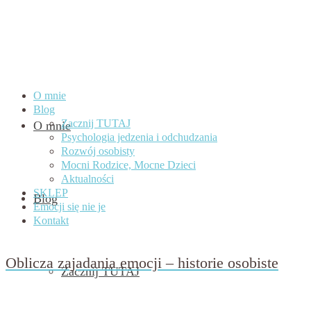
O mnie
Blog
Zacznij TUTAJ
O mnie
Psychologia jedzenia i odchudzania
Rozwój osobisty
Mocni Rodzice, Mocne Dzieci
Aktualności
SKLEP
Blog
Emocji się nie je
Kontakt
Oblicza zajadania emocji – historie osobiste
Zacznij TUTAJ
przez
Beata Nowicka - Misiewicz
on
7 lutego 2022
with