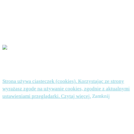
uznasz, że Twoje dane są przetwarzane niezgodnie z przepisami prawa, będziesz mógł
wnieść skargę do organu nadzorczego. Podanie danych jest dobrowolne, ale niezbędne do
zapisu do newslettera.
POLITYKA PRYWATNOŚCI I PLIKI COOKIES TUTAJ
© 2026 Beata Nowicka-Misiewicz - WordPress Theme by
Kadence WP
Strona używa ciasteczek (cookies). Korzystając ze strony
wyrażasz zgodę na używanie cookies, zgodnie z aktualnymi
ustawieniami przeglądarki. Czytaj więcej.
Zamknij