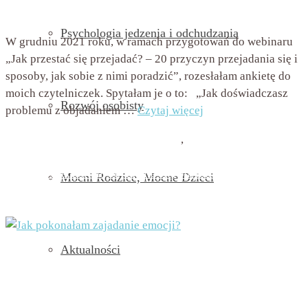
Brak komentarzy
Psychologia jedzenia i odchudzania
W grudniu 2021 roku, w ramach przygotowań do webinaru
„Jak przestać się przejadać? – 20 przyczyn przejadania się i
sposoby, jak sobie z nimi poradzić”, rozesłałam ankietę do
moich czytelniczek. Spytałam je o to: „Jak doświadczasz
Rozwój osobisty
problemu z objadaniem …
Czytaj więcej
Psychologia jedzenia i odchudzania
,
Zajadanie emocji i
stresu
jedzenie emocjonalne
,
jedzenie kompulsywne
,
jedzenie wieczorem
,
objadanie się
,
odchudzanie
,
Mocni Rodzice, Mocne Dzieci
przejadanie się
,
tycie
,
uzależnienie od jedzenia
,
zajadanie
emocji
Aktualności