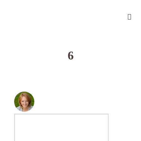
6
przez
on
BEATA NOWICKA - MISIEWICZ
12 STYCZNIA
with
2021
BRAK KOMENTARZY