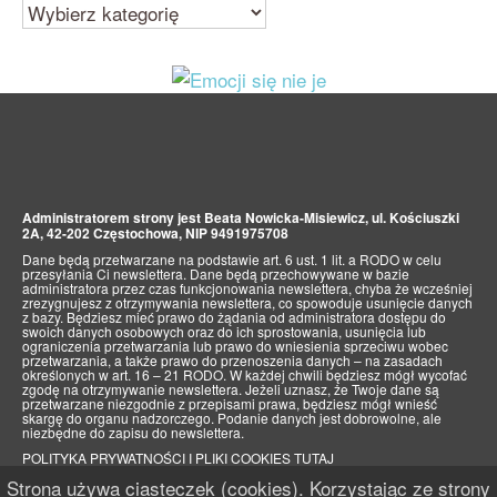
Kategorie
Administratorem strony jest Beata Nowicka-Misiewicz, ul. Kościuszki
2A, 42-202 Częstochowa, NIP 9491975708
Dane będą przetwarzane na podstawie art. 6 ust. 1 lit. a RODO w celu
przesyłania Ci newslettera. Dane będą przechowywane w bazie
administratora przez czas funkcjonowania newslettera, chyba że wcześniej
zrezygnujesz z otrzymywania newslettera, co spowoduje usunięcie danych
z bazy. Będziesz mieć prawo do żądania od administratora dostępu do
swoich danych osobowych oraz do ich sprostowania, usunięcia lub
ograniczenia przetwarzania lub prawo do wniesienia sprzeciwu wobec
przetwarzania, a także prawo do przenoszenia danych – na zasadach
określonych w art. 16 – 21 RODO. W każdej chwili będziesz mógł wycofać
zgodę na otrzymywanie newslettera. Jeżeli uznasz, że Twoje dane są
przetwarzane niezgodnie z przepisami prawa, będziesz mógł wnieść
skargę do organu nadzorczego. Podanie danych jest dobrowolne, ale
niezbędne do zapisu do newslettera.
POLITYKA PRYWATNOŚCI I PLIKI COOKIES TUTAJ
Strona używa ciasteczek (cookies). Korzystając ze strony