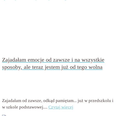
Zajadałam emocje od zawsze i na wszystkie
sposoby, ale teraz jestem już od tego wolna
przez
Beata Nowicka - Misiewicz
on
7 lipca 2019
with
Brak
komentarzy
Zajadałam od zawsze, odkąd pamiętam... już w przedszkolu i
w szkole podstawowej....
Czytaj więcej