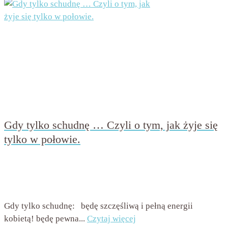
Gdy tylko schudnę … Czyli o tym, jak żyje się
tylko w połowie.
przez
Beata Nowicka - Misiewicz
on
28 marca 2017
with
14
komentarzy
Gdy tylko schudnę: będę szczęśliwą i pełną energii
kobietą! będę pewna...
Czytaj więcej