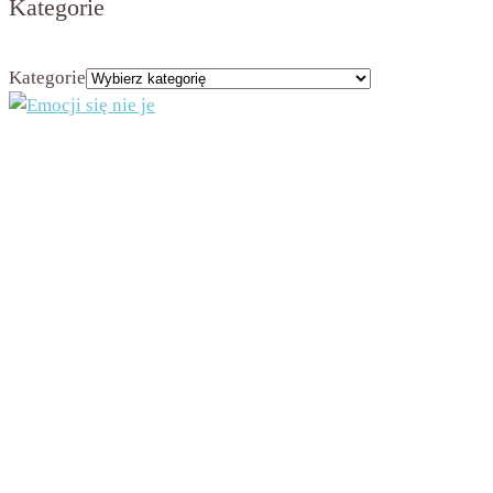
Kategorie
Kategorie
Administratorem strony jest Beata Nowicka-Misiewicz, ul. Kościuszki 2A, 42-202
Częstochowa, NIP 9491975708
Dane będą przetwarzane na podstawie art. 6 ust. 1 lit. a RODO w celu przesyłania Ci
newslettera. Dane będą przechowywane w bazie administratora przez czas
funkcjonowania newslettera, chyba że wcześniej zrezygnujesz z otrzymywania
newslettera, co spowoduje usunięcie danych z bazy. Będziesz mieć prawo do żądania od
administratora dostępu do swoich danych osobowych oraz do ich sprostowania, usunięcia
lub ograniczenia przetwarzania lub prawo do wniesienia sprzeciwu wobec przetwarzania,
a także prawo do przenoszenia danych – na zasadach określonych w art. 16 – 21 RODO.
W każdej chwili będziesz mógł wycofać zgodę na otrzymywanie newslettera. Jeżeli