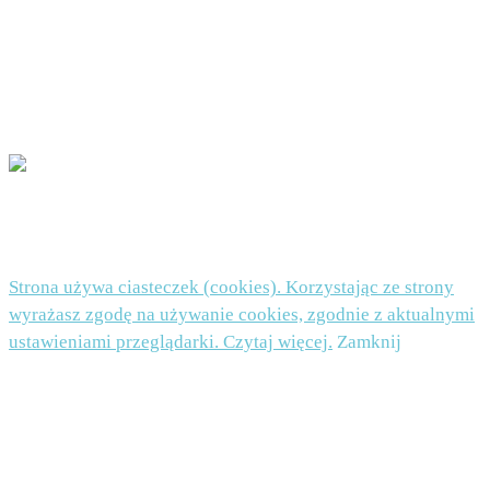
uznasz, że Twoje dane są przetwarzane niezgodnie z przepisami prawa, będziesz mógł
wnieść skargę do organu nadzorczego. Podanie danych jest dobrowolne, ale niezbędne do
zapisu do newslettera.
POLITYKA PRYWATNOŚCI I PLIKI COOKIES TUTAJ
© 2026 Beata Nowicka-Misiewicz - WordPress Theme by
Kadence WP
Strona używa ciasteczek (cookies). Korzystając ze strony
wyrażasz zgodę na używanie cookies, zgodnie z aktualnymi
ustawieniami przeglądarki. Czytaj więcej.
Zamknij