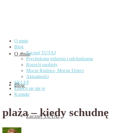
O mnie
Blog
Zacznij TUTAJ
O mnie
Psychologia jedzenia i odchudzania
Rozwój osobisty
Mocni Rodzice, Mocne Dzieci
Aktualności
SKLEP
Blog
Emocji się nie je
Kontakt
plaża – kiedy schudnę
Zacznij TUTAJ