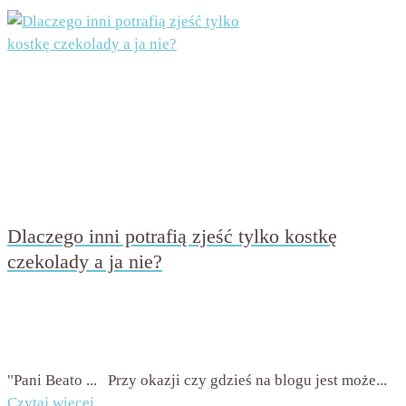
Dlaczego inni potrafią zjeść tylko kostkę
czekolady a ja nie?
przez
Beata Nowicka - Misiewicz
on
19 września 2019
with
Brak komentarzy
"Pani Beato ... Przy okazji czy gdzieś na blogu jest może...
Czytaj więcej