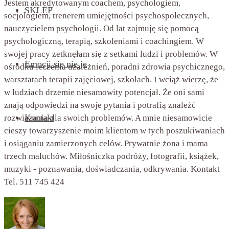
Jestem akredytowanym coachem, psychologiem,
SKLEP
socjologiem, trenerem umiejętności psychospołecznych,
nauczycielem psychologii. Od lat zajmuję się pomocą
psychologiczną, terapią, szkoleniami i coachingiem. W
swojej pracy zetknęłam się z setkami ludzi i problemów. W
Emocji się nie je
ośrodku leczenia uzależnień, poradni zdrowia psychicznego,
warsztatach terapii zajęciowej, szkołach. I wciąż wierzę, że
w ludziach drzemie niesamowity potencjał. Że oni sami
znają odpowiedzi na swoje pytania i potrafią znaleźć
Kontakt
rozwiązania dla swoich problemów. A mnie niesamowicie
cieszy towarzyszenie moim klientom w tych poszukiwaniach
i osiąganiu zamierzonych celów. Prywatnie żona i mama
trzech maluchów. Miłośniczka podróży, fotografii, książek,
muzyki - poznawania, doświadczania, odkrywania. Kontakt
Tel. 511 745 424