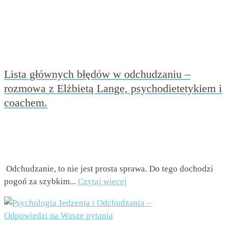
Lista głównych błędów w odchudzaniu –
rozmowa z Elżbietą Lange, psychodietetykiem i
coachem.
przez
Beata Nowicka - Misiewicz
on
27 listopada 2016
with
2 komentarze
Odchudzanie, to nie jest prosta sprawa. Do tego dochodzi
pogoń za szybkim...
Czytaj więcej