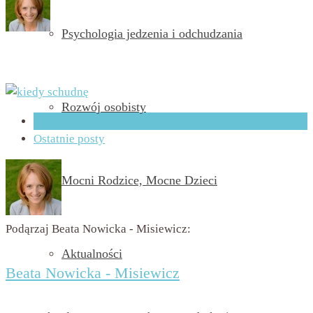
Psychologia jedzenia i odchudzania
przez
Beata Nowicka - Misiewicz
on
28 marca 2017
with
Brak komentarzy
Rozwój osobisty
O Autorze
Ostatnie posty
Mocni Rodzice, Mocne Dzieci
Podąrzaj Beata Nowicka - Misiewicz:
Aktualności
Beata Nowicka - Misiewicz