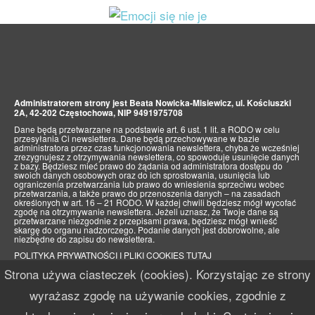
Administratorem strony jest Beata Nowicka-Misiewicz, ul. Kościuszki
2A, 42-202 Częstochowa, NIP 9491975708
Dane będą przetwarzane na podstawie art. 6 ust. 1 lit. a RODO w celu
przesyłania Ci newslettera. Dane będą przechowywane w bazie
administratora przez czas funkcjonowania newslettera, chyba że wcześniej
zrezygnujesz z otrzymywania newslettera, co spowoduje usunięcie danych
z bazy. Będziesz mieć prawo do żądania od administratora dostępu do
swoich danych osobowych oraz do ich sprostowania, usunięcia lub
ograniczenia przetwarzania lub prawo do wniesienia sprzeciwu wobec
przetwarzania, a także prawo do przenoszenia danych – na zasadach
określonych w art. 16 – 21 RODO. W każdej chwili będziesz mógł wycofać
zgodę na otrzymywanie newslettera. Jeżeli uznasz, że Twoje dane są
przetwarzane niezgodnie z przepisami prawa, będziesz mógł wnieść
skargę do organu nadzorczego. Podanie danych jest dobrowolne, ale
niezbędne do zapisu do newslettera.
POLITYKA PRYWATNOŚCI I PLIKI COOKIES TUTAJ
Strona używa ciasteczek (cookies). Korzystając ze strony
wyrażasz zgodę na używanie cookies, zgodnie z