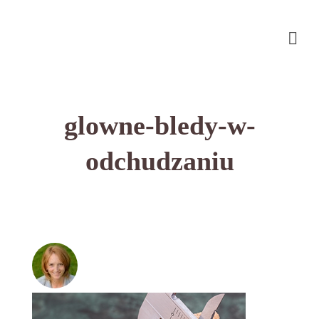
glowne-bledy-w-
odchudzaniu
przez
on
BEATA NOWICKA - MISIEWICZ
27
with
LISTOPADA 2016
BRAK KOMENTARZY