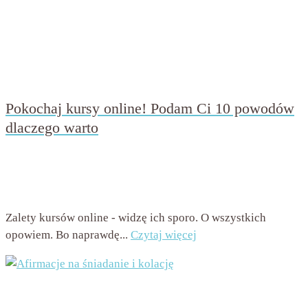
Pokochaj kursy online! Podam Ci 10 powodów
dlaczego warto
przez
Beata Nowicka - Misiewicz
on
26 lipca 2016
with
2
komentarze
Zalety kursów online - widzę ich sporo. O wszystkich
opowiem. Bo naprawdę...
Czytaj więcej