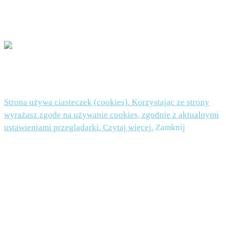
POLITYKA PRYWATNOŚCI I PLIKI COOKIES TUTAJ
© 2026 Beata Nowicka-Misiewicz - WordPress Theme by
Kadence WP
Strona używa ciasteczek (cookies). Korzystając ze strony
wyrażasz zgodę na używanie cookies, zgodnie z aktualnymi
ustawieniami przeglądarki. Czytaj więcej.
Zamknij