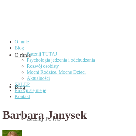
O mnie
Blog
Zacznij TUTAJ
O mnie
Psychologia jedzenia i odchudzania
Rozwój osobisty
Mocni Rodzice, Mocne Dzieci
Aktualności
SKLEP
Blog
Emocji się nie je
Kontakt
Barbara Janysek
Zacznij TUTAJ