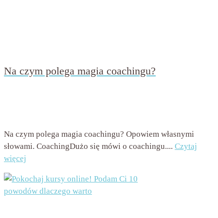
Na czym polega magia coachingu?
przez
Beata Nowicka - Misiewicz
on
4 kwietnia 2016
with
Brak komentarzy
Na czym polega magia coachingu? Opowiem własnymi
słowami. CoachingDużo się mówi o coachingu....
Czytaj
więcej