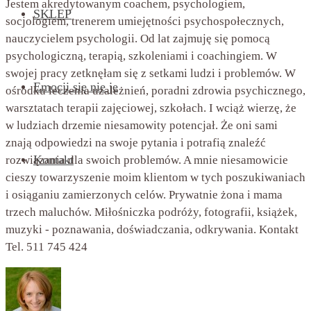
Jestem akredytowanym coachem, psychologiem,
SKLEP
socjologiem, trenerem umiejętności psychospołecznych,
nauczycielem psychologii. Od lat zajmuję się pomocą
psychologiczną, terapią, szkoleniami i coachingiem. W
swojej pracy zetknęłam się z setkami ludzi i problemów. W
Emocji się nie je
ośrodku leczenia uzależnień, poradni zdrowia psychicznego,
warsztatach terapii zajęciowej, szkołach. I wciąż wierzę, że
w ludziach drzemie niesamowity potencjał. Że oni sami
znają odpowiedzi na swoje pytania i potrafią znaleźć
Kontakt
rozwiązania dla swoich problemów. A mnie niesamowicie
cieszy towarzyszenie moim klientom w tych poszukiwaniach
i osiąganiu zamierzonych celów. Prywatnie żona i mama
trzech maluchów. Miłośniczka podróży, fotografii, książek,
muzyki - poznawania, doświadczania, odkrywania. Kontakt
Tel. 511 745 424