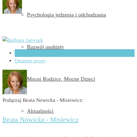
Psychologia jedzenia i odchudzania
przez
Beata Nowicka - Misiewicz
on
12 sierpnia 2016
with
Brak komentarzy
Rozwój osobisty
O Autorze
Ostatnie posty
Mocni Rodzice, Mocne Dzieci
Podąrzaj Beata Nowicka - Misiewicz:
Aktualności
Beata Nowicka - Misiewicz