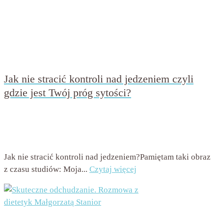
Jak nie stracić kontroli nad jedzeniem czyli
gdzie jest Twój próg sytości?
przez
Beata Nowicka - Misiewicz
on
8 listopada 2016
with
4
komentarze
Jak nie stracić kontroli nad jedzeniem?Pamiętam taki obraz
z czasu studiów: Moja...
Czytaj więcej