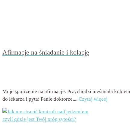
Afirmacje na śniadanie i kolację
przez
Beata Nowicka - Misiewicz
on
5 marca 2016
with
2
komentarze
Moje spojrzenie na afirmacje. Przychodzi nieśmiała kobieta
do lekarza i pyta: Panie doktorze,...
Czytaj więcej