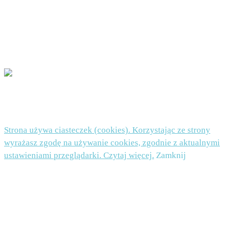
wnieść skargę do organu nadzorczego. Podanie danych jest dobrowolne, ale niezbędne do
zapisu do newslettera.
POLITYKA PRYWATNOŚCI I PLIKI COOKIES TUTAJ
© 2026 Beata Nowicka-Misiewicz - WordPress Theme by
Kadence WP
Strona używa ciasteczek (cookies). Korzystając ze strony
wyrażasz zgodę na używanie cookies, zgodnie z aktualnymi
ustawieniami przeglądarki. Czytaj więcej.
Zamknij