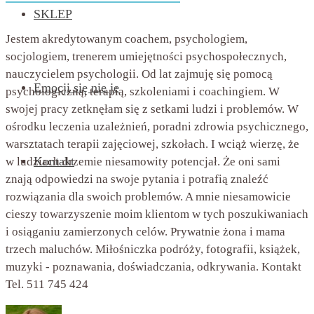
SKLEP
Jestem akredytowanym coachem, psychologiem,
socjologiem, trenerem umiejętności psychospołecznych,
nauczycielem psychologii. Od lat zajmuję się pomocą
Emocji się nie je
psychologiczną, terapią, szkoleniami i coachingiem. W
swojej pracy zetknęłam się z setkami ludzi i problemów. W
ośrodku leczenia uzależnień, poradni zdrowia psychicznego,
warsztatach terapii zajęciowej, szkołach. I wciąż wierzę, że
Kontakt
w ludziach drzemie niesamowity potencjał. Że oni sami
znają odpowiedzi na swoje pytania i potrafią znaleźć
rozwiązania dla swoich problemów. A mnie niesamowicie
cieszy towarzyszenie moim klientom w tych poszukiwaniach
i osiąganiu zamierzonych celów. Prywatnie żona i mama
trzech maluchów. Miłośniczka podróży, fotografii, książek,
muzyki - poznawania, doświadczania, odkrywania. Kontakt
Tel. 511 745 424