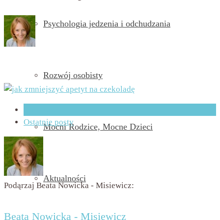
Psychologia jedzenia i odchudzania
przez
Beata Nowicka - Misiewicz
on
8 marca 2016
with
Brak
komentarzy
Rozwój osobisty
O Autorze
Ostatnie posty
Mocni Rodzice, Mocne Dzieci
Aktualności
Podąrzaj Beata Nowicka - Misiewicz:
Beata Nowicka - Misiewicz