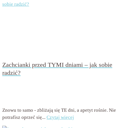
Zachcianki przed TYMI dniami – jak sobie
radzić?
przez
Beata Nowicka - Misiewicz
on
19 lutego 2016
with
2
komentarze
Znowu to samo - zbliżają się TE dni, a apetyt rośnie. Nie
potrafisz oprzeć się...
Czytaj więcej