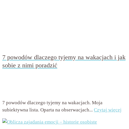
7 powodów dlaczego tyjemy na wakacjach i jak
sobie z nimi poradzić
przez
Beata Nowicka - Misiewicz
on
7 lipca 2016
with
9
komentarzy
7 powodów dlaczego tyjemy na wakacjach. Moja
subiektywna lista. Oparta na obserwacjach...
Czytaj więcej