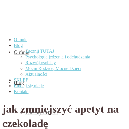
O mnie
Blog
Zacznij TUTAJ
O mnie
Psychologia jedzenia i odchudzania
Rozwój osobisty
Mocni Rodzice, Mocne Dzieci
Aktualności
SKLEP
Blog
Emocji się nie je
Kontakt
jak zmniejszyć apetyt na
Zacznij TUTAJ
czekoladę