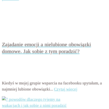
Zajadanie emocji a nielubione obowiązki
domowe. Jak sobie z tym poradzić?
przez
Beata Nowicka - Misiewicz
on
15 maja 2019
with
Brak
komentarzy
Kiedyś w mojej grupie wsparcia na facebooku spytałam, a
najmniej lubione obowiązki...
Czytaj więcej