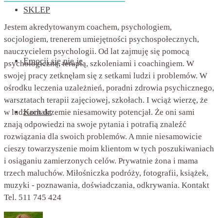
SKLEP
Jestem akredytowanym coachem, psychologiem,
socjologiem, trenerem umiejętności psychospołecznych,
nauczycielem psychologii. Od lat zajmuję się pomocą
Emocji się nie je
psychologiczną, terapią, szkoleniami i coachingiem. W
swojej pracy zetknęłam się z setkami ludzi i problemów. W
ośrodku leczenia uzależnień, poradni zdrowia psychicznego,
warsztatach terapii zajęciowej, szkołach. I wciąż wierzę, że
Kontakt
w ludziach drzemie niesamowity potencjał. Że oni sami
znają odpowiedzi na swoje pytania i potrafią znaleźć
rozwiązania dla swoich problemów. A mnie niesamowicie
cieszy towarzyszenie moim klientom w tych poszukiwaniach
i osiąganiu zamierzonych celów. Prywatnie żona i mama
trzech maluchów. Miłośniczka podróży, fotografii, książek,
muzyki - poznawania, doświadczania, odkrywania. Kontakt
Tel. 511 745 424