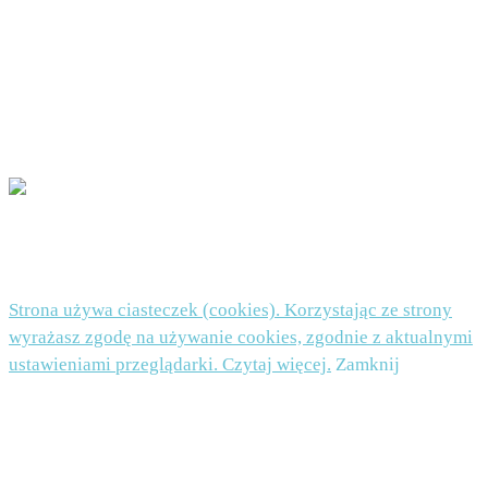
uznasz, że Twoje dane są przetwarzane niezgodnie z przepisami prawa, będziesz mógł
wnieść skargę do organu nadzorczego. Podanie danych jest dobrowolne, ale niezbędne do
zapisu do newslettera.
POLITYKA PRYWATNOŚCI I PLIKI COOKIES TUTAJ
© 2026 Beata Nowicka-Misiewicz - WordPress Theme by
Kadence WP
Strona używa ciasteczek (cookies). Korzystając ze strony
wyrażasz zgodę na używanie cookies, zgodnie z aktualnymi
ustawieniami przeglądarki. Czytaj więcej.
Zamknij