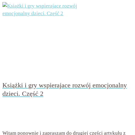
Książki i gry wspierajace rozwój emocjonalny
dzieci. Część 2
przez
Beata Nowicka - Misiewicz
on
8 grudnia 2022
with
Brak komentarzy
Witam ponownie i zapraszam do drugiej części artykułu z