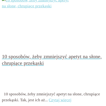
10 sposobów, żeby zmniejszyć apetyt na słone,
chrupiące przekąski
przez
Beata Nowicka - Misiewicz
on
19 czerwca 2016
with
Brak komentarzy
10 sposobów, żeby zmniejszyć apetyt na słone, chrupiące
przekąski. Tak, jest ich aż...
Czytaj więcej