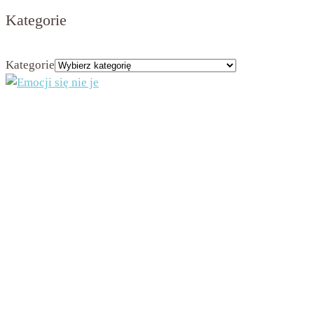
Kategorie
Kategorie
Administratorem strony jest Beata Nowicka-Misiewicz, ul. Kościuszki 2A, 42-202
Częstochowa, NIP 9491975708
Dane będą przetwarzane na podstawie art. 6 ust. 1 lit. a RODO w celu przesyłania Ci
newslettera. Dane będą przechowywane w bazie administratora przez czas
funkcjonowania newslettera, chyba że wcześniej zrezygnujesz z otrzymywania
newslettera, co spowoduje usunięcie danych z bazy. Będziesz mieć prawo do żądania od
administratora dostępu do swoich danych osobowych oraz do ich sprostowania, usunięcia
lub ograniczenia przetwarzania lub prawo do wniesienia sprzeciwu wobec przetwarzania,
a także prawo do przenoszenia danych – na zasadach określonych w art. 16 – 21 RODO.
W każdej chwili będziesz mógł wycofać zgodę na otrzymywanie newslettera. Jeżeli