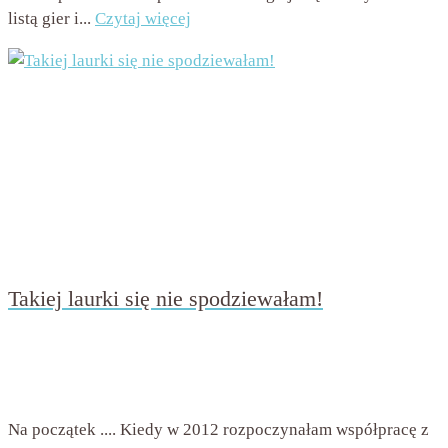
listą gier i...
Czytaj więcej
Takiej laurki się nie spodziewałam!
przez
Beata Nowicka - Misiewicz
on
13 września 2016
with
7 komentarzy
Na początek .... Kiedy w 2012 rozpoczynałam współpracę z