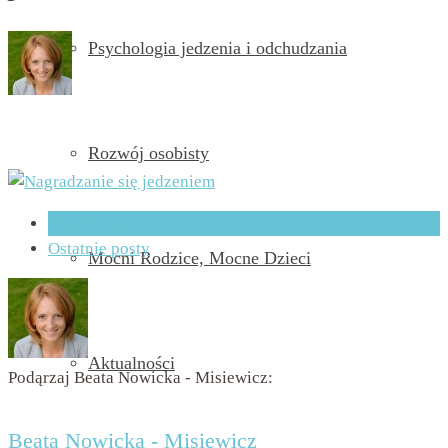
Psychologia jedzenia i odchudzania
przez
Beata Nowicka - Misiewicz
on
19 września 2016
with
Brak komentarzy
Rozwój osobisty
O Autorze
Ostatnie posty
Mocni Rodzice, Mocne Dzieci
Aktualności
Podąrzaj Beata Nowicka - Misiewicz:
Beata Nowicka - Misiewicz