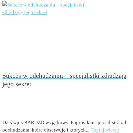
Sukces w odchudzaniu – specjalistki zdradzają
jego sekret
przez
Beata Nowicka - Misiewicz
on
17 sierpnia 2016
with
6
komentarzy
Dziś wpis BARDZO wyjątkowy. Poprosiłam specjalistki od
odchudzania, które obserwuję i których...
Czytaj więcej