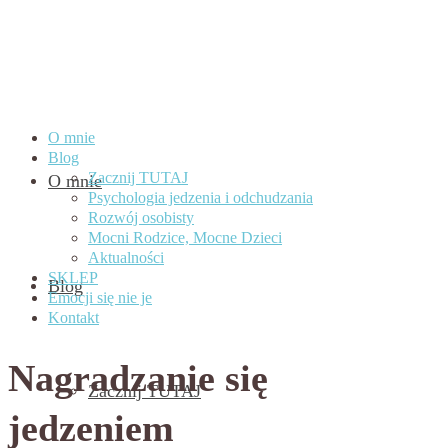
O mnie
Blog
Zacznij TUTAJ
O mnie
Psychologia jedzenia i odchudzania
Rozwój osobisty
Mocni Rodzice, Mocne Dzieci
Aktualności
SKLEP
Blog
Emocji się nie je
Kontakt
Nagradzanie się
Zacznij TUTAJ
jedzeniem