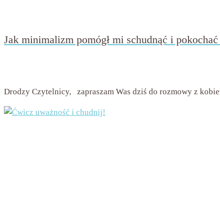
Jak minimalizm pomógł mi schudnąć i pokochać s
przez
Beata Nowicka - Misiewicz
on
9 kwietnia 2019
with
Br
Drodzy Czytelnicy, zapraszam Was dziś do rozmowy z kobietą