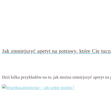
Jak zmniejszyć apetyt na potrawy, które Cię tucz
przez
Beata Nowicka - Misiewicz
on
27 lutego 2016
with
6 k
Dziś kilka przykładów na to, jak można zmniejszyć apetyt na p