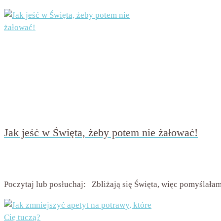
Jak jeść w Święta, żeby potem nie żałować!
przez
Beata Nowicka - Misiewicz
on
14 grudnia 2018
with
Br
Poczytaj lub posłuchaj: Zbliżają się Święta, więc pomyślałam,