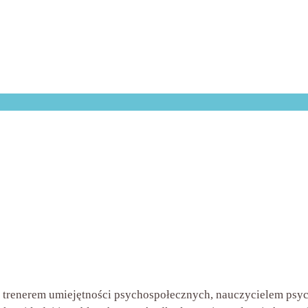
omentarzy
renerem umiejętności psychospołecznych, nauczycielem psycho