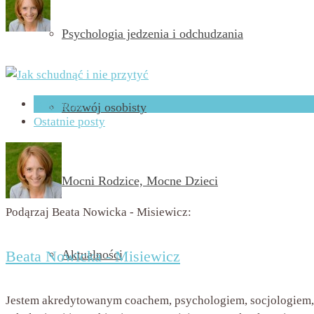
Psychologia jedzenia i odchudzania
przez
Beata Nowicka - Misiewicz
on
3 lipca 2017
with
Brak k
O Autorze
Rozwój osobisty
Ostatnie posty
Mocni Rodzice, Mocne Dzieci
Podąrzaj Beata Nowicka - Misiewicz:
Beata Nowicka - Misiewicz
Aktualności
Jestem akredytowanym coachem, psychologiem, socjologiem, t