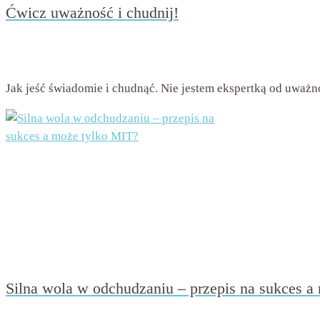
Ćwicz uważność i chudnij!
przez
Beata Nowicka - Misiewicz
on
7 marca 2017
with
10 ko
Jak jeść świadomie i chudnąć. Nie jestem ekspertką od uważnoś
Silna wola w odchudzaniu – przepis na sukces a