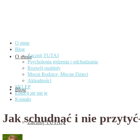
O mnie
Blog
Zacznij TUTAJ
O mnie
Psychologia jedzenia i odchudzania
Rozwój osobisty
Mocni Rodzice, Mocne Dzieci
Aktualności
SKLEP
Blog
Emocji się nie je
Kontakt
Jak schudnąć i nie przytyć-
Zacznij TUTAJ