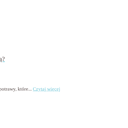
ą?
omentarzy
otrawy, które...
Czytaj więcej