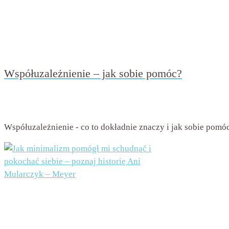
Współuzależnienie – jak sobie pomóc?
przez
Beata Nowicka - Misiewicz
on
11 września 2020
with
B
Współuzależnienie - co to dokładnie znaczy i jak sobie pomó