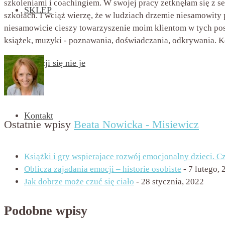
szkoleniami i coachingiem. W swojej pracy zetknęłam się z se
SKLEP
szkołach. I wciąż wierzę, że w ludziach drzemie niesamowity 
niesamowicie cieszy towarzyszenie moim klientom w tych pos
książek, muzyki - poznawania, doświadczania, odkrywania. K
Emocji się nie je
Kontakt
Ostatnie wpisy
Beata Nowicka - Misiewicz
Książki i gry wspierajace rozwój emocjonalny dzieci. C
Oblicza zajadania emocji – historie osobiste
- 7 lutego,
Jak dobrze może czuć się ciało
- 28 stycznia, 2022
Podobne wpisy