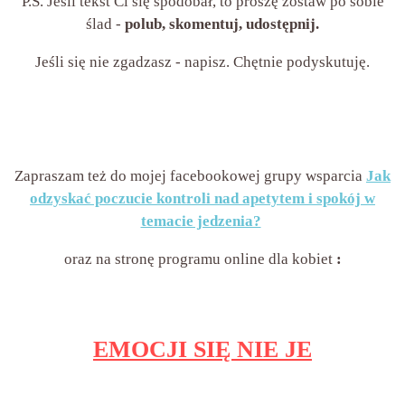
P.S. Jeśli tekst Ci się spodobał, to proszę zostaw po sobie
ślad -
polub, skomentuj, udostępnij.
Jeśli się nie zgadzasz - napisz. Chętnie podyskutuję.
Zapraszam też do mojej facebookowej grupy wsparcia
Jak
odzyskać poczucie kontroli nad apetytem i spokój w
temacie jedzenia?
oraz na stronę programu online dla kobiet
:
EMOCJI SIĘ NIE JE