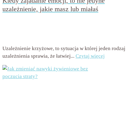
Kiedy zajadanie emocji, to nie jedyne
uzależnienie, jakie masz lub miałaś
przez
Beata Nowicka - Misiewicz
on
20 lipca 2018
with
Brak komentarzy
Uzależnienie krzyżowe, to sytuacja w której jeden rodzaj
uzależnienia sprawia, że łatwiej...
Czytaj więcej