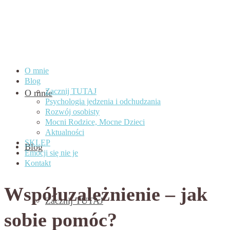
O mnie
Blog
Zacznij TUTAJ
O mnie
Psychologia jedzenia i odchudzania
Rozwój osobisty
Mocni Rodzice, Mocne Dzieci
Aktualności
SKLEP
Blog
Emocji się nie je
Kontakt
Współuzależnienie – jak
Zacznij TUTAJ
sobie pomóc?