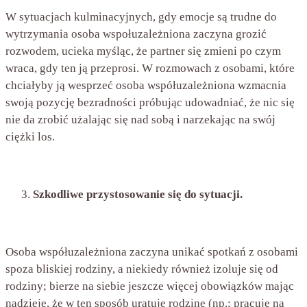
W sytuacjach kulminacyjnych, gdy emocje są trudne do
wytrzymania osoba wspołuzależniona zaczyna grozić
rozwodem, ucieka myśląc, że partner się zmieni po czym
wraca, gdy ten ją przeprosi. W rozmowach z osobami, które
chciałyby ją wesprzeć osoba współuzależniona wzmacnia
swoją pozycję bezradności próbując udowadniać, że nic się
nie da zrobić użalając się nad sobą i narzekając na swój
ciężki los.
Szkodliwe przystosowanie się do sytuacji.
Osoba współuzależniona zaczyna unikać spotkań z osobami
spoza bliskiej rodziny, a niekiedy również izoluje się od
rodziny; bierze na siebie jeszcze więcej obowiązków mając
nadzieję, że w ten sposób uratuje rodzinę (np.: pracuje na