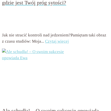
gdzie jest Twój próg sytości?
przez
Beata Nowicka - Misiewicz
on
8 listopada 2016
with
4
komentarze
Jak nie stracić kontroli nad jedzeniem?Pamiętam taki obraz
z czasu studiów: Moja...
Czytaj więcej
Ale schudła! – O swoim sukcesie opowiada