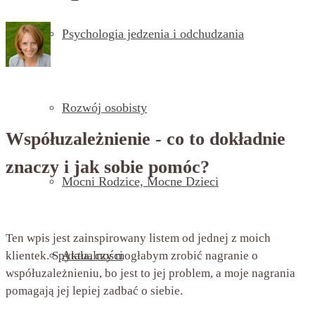
Psychologia jedzenia i odchudzania
przez
Beata Nowicka - Misiewicz
on
11 września 2020
with
Brak komentarzy
Rozwój osobisty
Współuzależnienie - co to dokładnie
znaczy i jak sobie pomóc?
Mocni Rodzice, Mocne Dzieci
Ten wpis jest zainspirowany listem od jednej z moich
Aktualności
klientek. Spytała, czy mogłabym zrobić nagranie o
współuzależnieniu, bo jest to jej problem, a moje nagrania
pomagają jej lepiej zadbać o siebie.