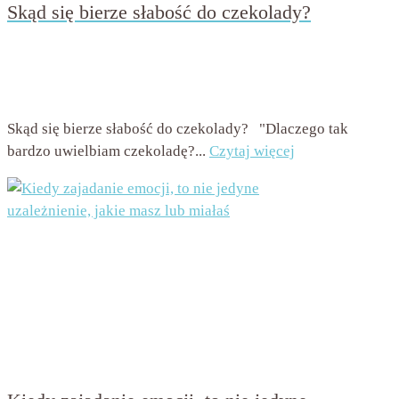
Skąd się bierze słabość do czekolady?
przez
Beata Nowicka - Misiewicz
on
1 marca 2016
with
Brak
komentarzy
Skąd się bierze słabość do czekolady? "Dlaczego tak
bardzo uwielbiam czekoladę?...
Czytaj więcej