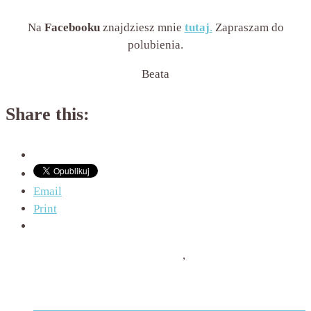
Na
Facebooku
znajdziesz mnie
tutaj
.
Zapraszam do
polubienia.
Beata
Share this:
Email
Print
Psychologia jedzenia i odchudzania
,
Rozmowy ze
specjalistami
alkohol
,
alkoholizm
,
terapia
,
współuzależnienie