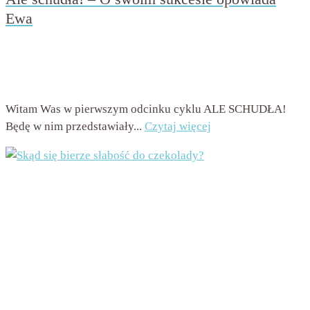
Ewa
przez
Beata Nowicka - Misiewicz
on
1 września 2016
with
3
komentarze
Witam Was w pierwszym odcinku cyklu ALE SCHUDŁA!
Będę w nim przedstawiały...
Czytaj więcej