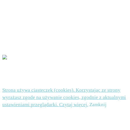
W każdej chwili będziesz mógł wycofać zgodę na otrzymywanie newslettera. Jeżeli
uznasz, że Twoje dane są przetwarzane niezgodnie z przepisami prawa, będziesz mógł
wnieść skargę do organu nadzorczego. Podanie danych jest dobrowolne, ale niezbędne do
zapisu do newslettera.
POLITYKA PRYWATNOŚCI I PLIKI COOKIES TUTAJ
© 2026 Beata Nowicka-Misiewicz - WordPress Theme by
Kadence WP
Strona używa ciasteczek (cookies). Korzystając ze strony
wyrażasz zgodę na używanie cookies, zgodnie z aktualnymi
ustawieniami przeglądarki. Czytaj więcej.
Zamknij