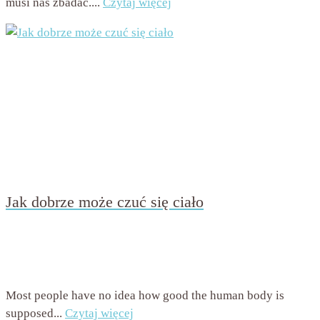
musi nas zbadać....
Czytaj więcej
Jak dobrze może czuć się ciało
przez
Beata Nowicka - Misiewicz
on
28 stycznia 2022
with
Brak komentarzy
Most people have no idea how good the human body is
supposed...
Czytaj więcej