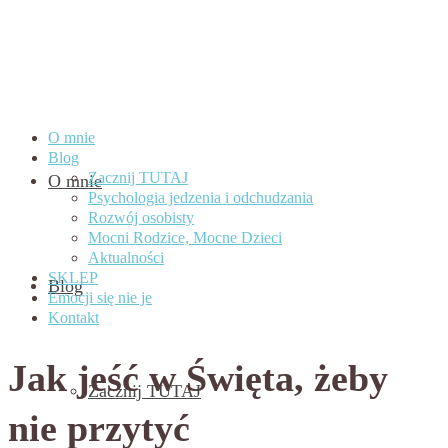
O mnie
Blog
Zacznij TUTAJ
O mnie
Psychologia jedzenia i odchudzania
Rozwój osobisty
Mocni Rodzice, Mocne Dzieci
Aktualności
SKLEP
Blog
Emocji się nie je
Kontakt
Jak jeść w Święta, żeby
Zacznij TUTAJ
nie przytyć