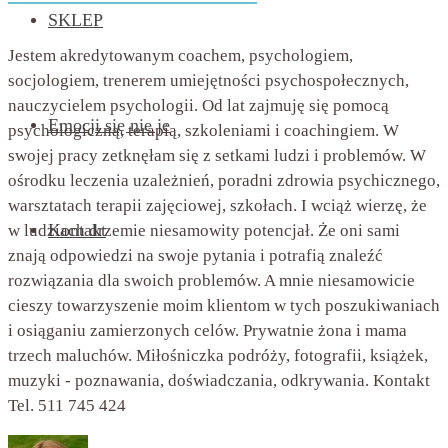
SKLEP
Jestem akredytowanym coachem, psychologiem,
socjologiem, trenerem umiejętności psychospołecznych,
nauczycielem psychologii. Od lat zajmuję się pomocą
Emocji się nie je
psychologiczną, terapią, szkoleniami i coachingiem. W
swojej pracy zetknęłam się z setkami ludzi i problemów. W
ośrodku leczenia uzależnień, poradni zdrowia psychicznego,
warsztatach terapii zajęciowej, szkołach. I wciąż wierzę, że
Kontakt
w ludziach drzemie niesamowity potencjał. Że oni sami
znają odpowiedzi na swoje pytania i potrafią znaleźć
rozwiązania dla swoich problemów. A mnie niesamowicie
cieszy towarzyszenie moim klientom w tych poszukiwaniach
i osiąganiu zamierzonych celów. Prywatnie żona i mama
trzech maluchów. Miłośniczka podróży, fotografii, książek,
muzyki - poznawania, doświadczania, odkrywania. Kontakt
Tel. 511 745 424