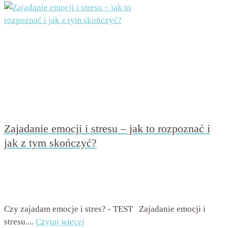
Zajadanie emocji i stresu – jak to rozpoznać i
jak z tym skończyć?
przez
Beata Nowicka - Misiewicz
on
19 lipca 2016
with
16
komentarzy
Czy zajadam emocje i stres? - TEST Zajadanie emocji i
stresu....
Czytaj więcej