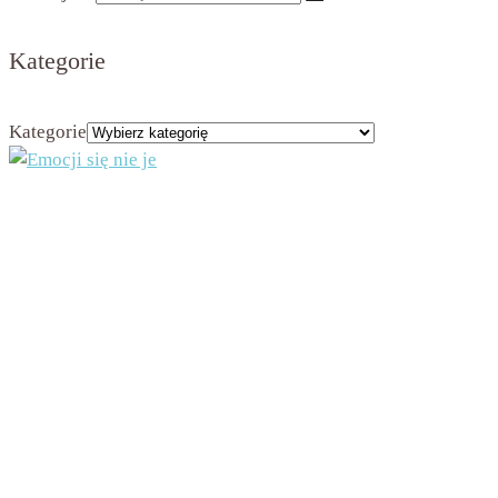
Kategorie
Kategorie
Administratorem strony jest Beata Nowicka-Misiewicz, ul. Kościuszki 2A, 42-202
Częstochowa, NIP 9491975708
Dane będą przetwarzane na podstawie art. 6 ust. 1 lit. a RODO w celu przesyłania Ci
newslettera. Dane będą przechowywane w bazie administratora przez czas
funkcjonowania newslettera, chyba że wcześniej zrezygnujesz z otrzymywania
newslettera, co spowoduje usunięcie danych z bazy. Będziesz mieć prawo do żądania od
administratora dostępu do swoich danych osobowych oraz do ich sprostowania, usunięcia
lub ograniczenia przetwarzania lub prawo do wniesienia sprzeciwu wobec przetwarzania,
a także prawo do przenoszenia danych – na zasadach określonych w art. 16 – 21 RODO.