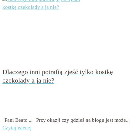
Dlaczego inni potrafią zjeść tylko kostkę
czekolady a ja nie?
przez
Beata Nowicka - Misiewicz
on
19 września 2019
with
Brak komentarzy
"Pani Beato ... Przy okazji czy gdzieś na blogu jest może...
Czytaj więcej