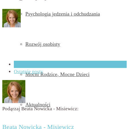
Psychologia jedzenia i odchudzania
przez
Beata Nowicka - Misiewicz
on
13 grudnia 2018
with
Brak komentarzy
Rozwój osobisty
O Autorze
Ostatnie posty
Mocni Rodzice, Mocne Dzieci
Aktualności
Podąrzaj Beata Nowicka - Misiewicz:
Beata Nowicka - Misiewicz