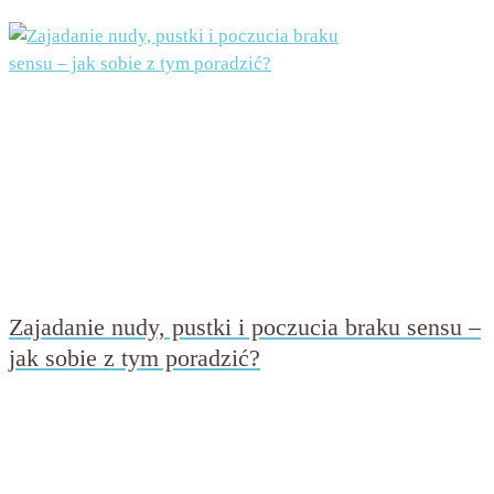
Zajadanie nudy, pustki i poczucia braku sensu –
jak sobie z tym poradzić?
przez
Beata Nowicka - Misiewicz
on
6 sierpnia 2019
with
Brak komentarzy