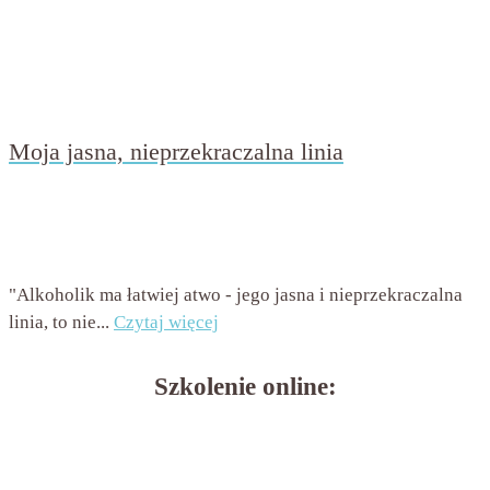
Moja jasna, nieprzekraczalna linia
przez
Beata Nowicka - Misiewicz
on
17 maja 2018
with
Brak
komentarzy
"Alkoholik ma łatwiej atwo - jego jasna i nieprzekraczalna
linia, to nie...
Czytaj więcej
Szkolenie online: