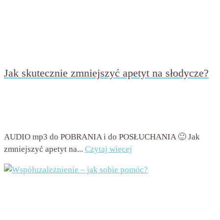
Jak skutecznie zmniejszyć apetyt na słodycze?
przez
Beata Nowicka - Misiewicz
on
13 stycznia 2019
with
11 komentarzy
AUDIO mp3 do POBRANIA i do POSŁUCHANIA 🙂 Jak
zmniejszyć apetyt na...
Czytaj więcej