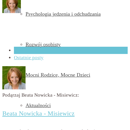
Psychologia jedzenia i odchudzania
przez
Beata Nowicka - Misiewicz
on
20 maja 2024
with
Brak
komentarzy
Rozwój osobisty
O Autorze
Ostatnie posty
Mocni Rodzice, Mocne Dzieci
Podąrzaj Beata Nowicka - Misiewicz:
Aktualności
Beata Nowicka - Misiewicz