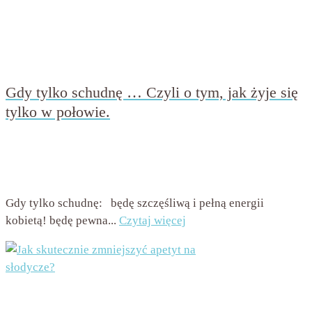
Gdy tylko schudnę … Czyli o tym, jak żyje się
tylko w połowie.
przez
Beata Nowicka - Misiewicz
on
28 marca 2017
with
14
komentarzy
Gdy tylko schudnę: będę szczęśliwą i pełną energii
kobietą! będę pewna...
Czytaj więcej