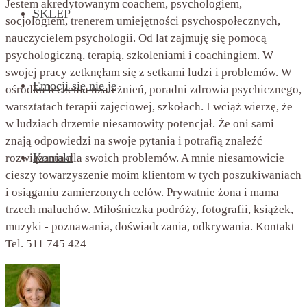
Jestem akredytowanym coachem, psychologiem,
SKLEP
socjologiem, trenerem umiejętności psychospołecznych,
nauczycielem psychologii. Od lat zajmuję się pomocą
psychologiczną, terapią, szkoleniami i coachingiem. W
swojej pracy zetknęłam się z setkami ludzi i problemów. W
Emocji się nie je
ośrodku leczenia uzależnień, poradni zdrowia psychicznego,
warsztatach terapii zajęciowej, szkołach. I wciąż wierzę, że
w ludziach drzemie niesamowity potencjał. Że oni sami
znają odpowiedzi na swoje pytania i potrafią znaleźć
Kontakt
rozwiązania dla swoich problemów. A mnie niesamowicie
cieszy towarzyszenie moim klientom w tych poszukiwaniach
i osiąganiu zamierzonych celów. Prywatnie żona i mama
trzech maluchów. Miłośniczka podróży, fotografii, książek,
muzyki - poznawania, doświadczania, odkrywania. Kontakt
Tel. 511 745 424