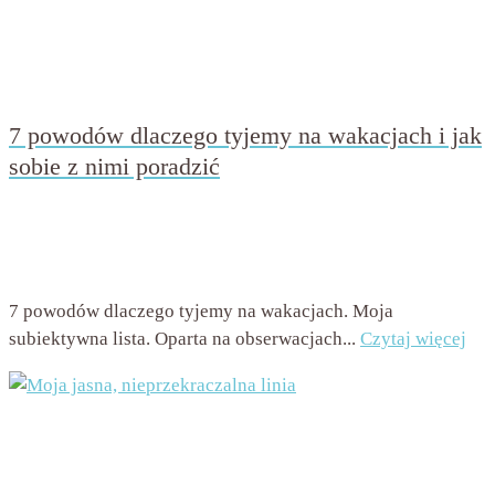
7 powodów dlaczego tyjemy na wakacjach i jak
sobie z nimi poradzić
przez
Beata Nowicka - Misiewicz
on
7 lipca 2016
with
9
komentarzy
7 powodów dlaczego tyjemy na wakacjach. Moja
subiektywna lista. Oparta na obserwacjach...
Czytaj więcej