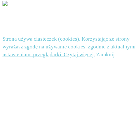
© 2026 Beata Nowicka-Misiewicz - WordPress Theme by
Kadence WP
Strona używa ciasteczek (cookies). Korzystając ze strony
wyrażasz zgodę na używanie cookies, zgodnie z aktualnymi
ustawieniami przeglądarki. Czytaj więcej.
Zamknij