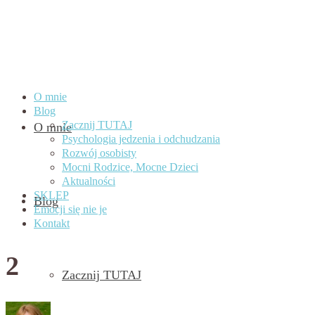
O mnie
Blog
Zacznij TUTAJ
O mnie
Psychologia jedzenia i odchudzania
Rozwój osobisty
Mocni Rodzice, Mocne Dzieci
Aktualności
SKLEP
Blog
Emocji się nie je
Kontakt
2
Zacznij TUTAJ