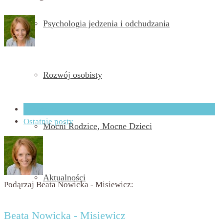
Psychologia jedzenia i odchudzania
przez
Beata Nowicka - Misiewicz
on
2 stycznia 2017
with
Brak komentarzy
Rozwój osobisty
O Autorze
Ostatnie posty
Mocni Rodzice, Mocne Dzieci
Aktualności
Podąrzaj Beata Nowicka - Misiewicz:
Beata Nowicka - Misiewicz