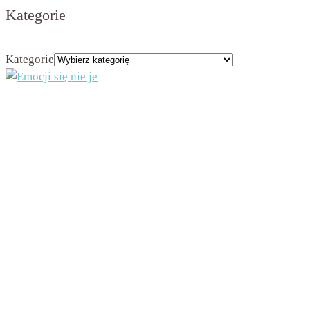
Kategorie
Kategorie
Administratorem strony jest Beata Nowicka-Misiewicz, ul. Kościuszki 2A, 42-202
Częstochowa, NIP 9491975708
Dane będą przetwarzane na podstawie art. 6 ust. 1 lit. a RODO w celu przesyłania Ci
newslettera. Dane będą przechowywane w bazie administratora przez czas
funkcjonowania newslettera, chyba że wcześniej zrezygnujesz z otrzymywania
newslettera, co spowoduje usunięcie danych z bazy. Będziesz mieć prawo do żądania od
administratora dostępu do swoich danych osobowych oraz do ich sprostowania, usunięcia
lub ograniczenia przetwarzania lub prawo do wniesienia sprzeciwu wobec przetwarzania,
a także prawo do przenoszenia danych – na zasadach określonych w art. 16 – 21 RODO.
W każdej chwili będziesz mógł wycofać zgodę na otrzymywanie newslettera. Jeżeli