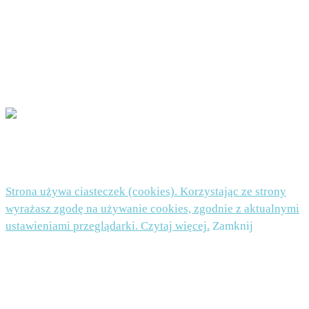
uznasz, że Twoje dane są przetwarzane niezgodnie z przepisami prawa, będziesz mógł
wnieść skargę do organu nadzorczego. Podanie danych jest dobrowolne, ale niezbędne do
zapisu do newslettera.
POLITYKA PRYWATNOŚCI I PLIKI COOKIES TUTAJ
© 2026 Beata Nowicka-Misiewicz - WordPress Theme by
Kadence WP
Strona używa ciasteczek (cookies). Korzystając ze strony
wyrażasz zgodę na używanie cookies, zgodnie z aktualnymi
ustawieniami przeglądarki. Czytaj więcej.
Zamknij