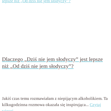
Dlaczego „Dziś nie jem słodyczy” jest lepsze
niż „Od dziś nie jem słodyczy”?
przez
Beata Nowicka - Misiewicz
on
26 stycznia 2016
with
2
komentarze
Jakiś czas temu rozmawiałam z niepijącym alkoholikiem. Ta
kilkugodzinna rozmowa okazała się inspirująca...
Czytaj
więcej