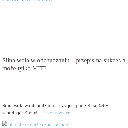
Silna wola w odchudzaniu – przepis na sukces a
może tylko MIT?
przez
Beata Nowicka - Misiewicz
on
30 stycznia 2017
with
13 komentarzy
Silna wola w odchudzaniu - czy jest potrzebna, żeby
schudnąć? A może...
Czytaj więcej