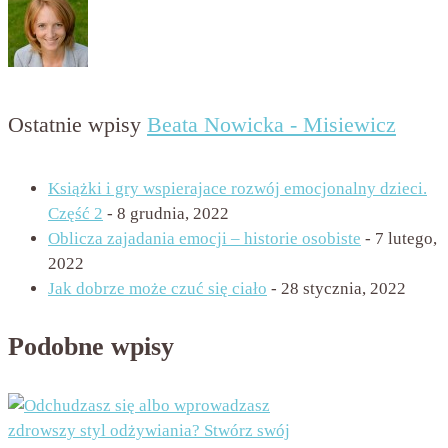
Ostatnie wpisy
Beata Nowicka - Misiewicz
Książki i gry wspierajace rozwój emocjonalny dzieci.
Część 2
- 8 grudnia, 2022
Oblicza zajadania emocji – historie osobiste
- 7 lutego,
2022
Jak dobrze może czuć się ciało
- 28 stycznia, 2022
Podobne wpisy