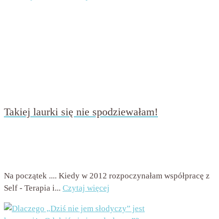
Takiej laurki się nie spodziewałam!
przez
Beata Nowicka - Misiewicz
on
13 września 2016
with
7 komentarzy
Na początek .... Kiedy w 2012 rozpoczynałam współpracę z
Self - Terapia i...
Czytaj więcej