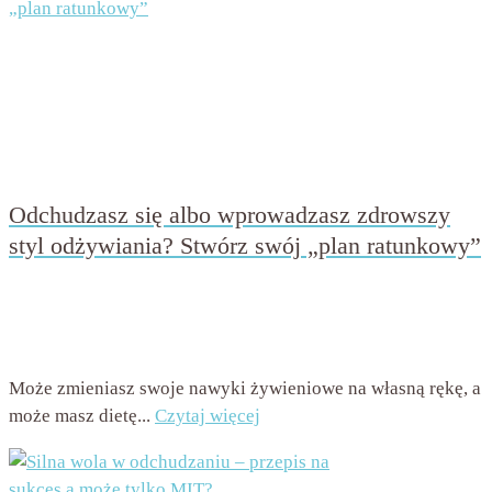
Odchudzasz się albo wprowadzasz zdrowszy
styl odżywiania? Stwórz swój „plan ratunkowy”
przez
Beata Nowicka - Misiewicz
on
18 kwietnia 2017
with
3 komentarze
Może zmieniasz swoje nawyki żywieniowe na własną rękę, a
może masz dietę...
Czytaj więcej