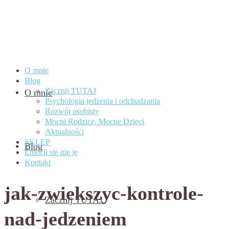
O mnie
Blog
Zacznij TUTAJ
O mnie
Psychologia jedzenia i odchudzania
Rozwój osobisty
Mocni Rodzice, Mocne Dzieci
Aktualności
SKLEP
Blog
Emocji się nie je
Kontakt
jak-zwiekszyc-kontrole-
Zacznij TUTAJ
nad-jedzeniem