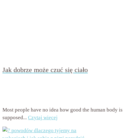
Jak dobrze może czuć się ciało
przez
Beata Nowicka - Misiewicz
on
28 stycznia 2022
with
Brak komentarzy
Most people have no idea how good the human body is
supposed...
Czytaj więcej