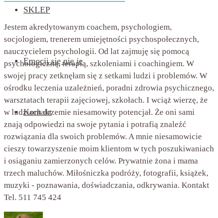
SKLEP
Jestem akredytowanym coachem, psychologiem,
socjologiem, trenerem umiejętności psychospołecznych,
nauczycielem psychologii. Od lat zajmuję się pomocą
Emocji się nie je
psychologiczną, terapią, szkoleniami i coachingiem. W
swojej pracy zetknęłam się z setkami ludzi i problemów. W
ośrodku leczenia uzależnień, poradni zdrowia psychicznego,
warsztatach terapii zajęciowej, szkołach. I wciąż wierzę, że
Kontakt
w ludziach drzemie niesamowity potencjał. Że oni sami
znają odpowiedzi na swoje pytania i potrafią znaleźć
rozwiązania dla swoich problemów. A mnie niesamowicie
cieszy towarzyszenie moim klientom w tych poszukiwaniach
i osiąganiu zamierzonych celów. Prywatnie żona i mama
trzech maluchów. Miłośniczka podróży, fotografii, książek,
muzyki - poznawania, doświadczania, odkrywania. Kontakt
Tel. 511 745 424