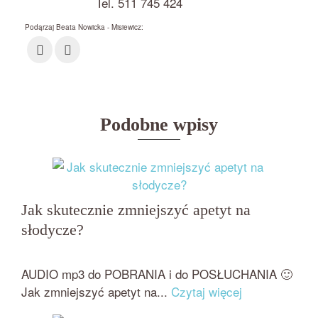
Tel. 511 745 424
Podąrzaj Beata Nowicka - Misiewicz:
Podobne wpisy
Jak skutecznie zmniejszyć apetyt na
słodycze?
przez
on
BEATA NOWICKA - MISIEWICZ
13 STYCZNIA 2019
AUDIO mp3 do POBRANIA i do POSŁUCHANIA 🙂
Jak zmniejszyć apetyt na...
Czytaj więcej