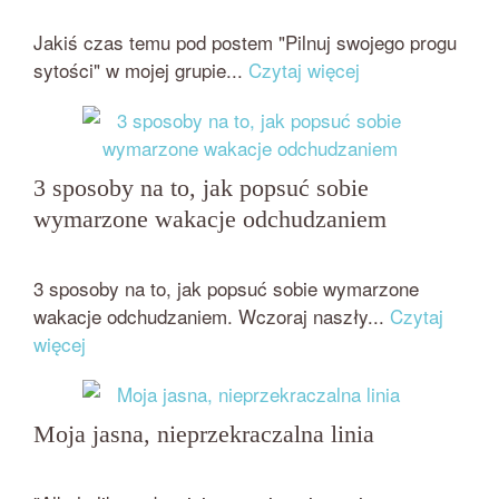
przez
on
BEATA NOWICKA - MISIEWICZ
16 LIPCA 2017
Jakiś czas temu pod postem "Pilnuj swojego progu
sytości" w mojej grupie...
Czytaj więcej
3 sposoby na to, jak popsuć sobie
wymarzone wakacje odchudzaniem
przez
on
BEATA NOWICKA - MISIEWICZ
27 KWIETNIA 2016
3 sposoby na to, jak popsuć sobie wymarzone
wakacje odchudzaniem. Wczoraj naszły...
Czytaj
więcej
Moja jasna, nieprzekraczalna linia
przez
on
BEATA NOWICKA - MISIEWICZ
17 MAJA 2018