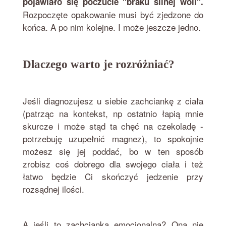
pojawiało się poczucie "braku silnej woli".
Rozpoczęte opakowanie musi być zjedzone do
końca. A po nim kolejne. I może jeszcze jedno.
Dlaczego warto je rozróżniać?
Jeśli diagnozujesz u siebie zachciankę z ciała
(patrząc na kontekst, np ostatnio łapią mnie
skurcze i może stąd ta chęć na czekoladę -
potrzebuję uzupełnić magnez), to spokojnie
możesz się jej poddać, bo w ten sposób
zrobisz coś dobrego dla swojego ciała i też
łatwo będzie Ci skończyć jedzenie przy
rozsądnej ilości.
A jeśli to zachcianka emocjonalna? Ona nie