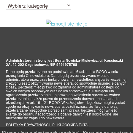
Kategorie
Administratorem strony jest Beata Nowicka-Misiewicz, ul. Kościuszki
2A, 42-202 Częstochowa, NIP 9491975708
Dane będą przetwarzane na podstawie art. 6 ust. 1 lit. a RODO w celu
przesyłania Ci newslettera. Dane będą przechowywane w bazie
administratora przez czas funkcjonowania newslettera, chyba że wcześniej
zrezygnujesz z otrzymywania newslettera, co spowoduje usunięcie danych
z bazy. Będziesz mieć prawo do żądania od administratora dostępu do
swoich danych osobowych oraz do ich sprostowania, usunięcia lub
ograniczenia przetwarzania lub prawo do wniesienia sprzeciwu wobec
przetwarzania, a także prawo do przenoszenia danych – na zasadach
określonych w art. 16 – 21 RODO. W każdej chwili będziesz mógł wycofać
zgodę na otrzymywanie newslettera. Jeżeli uznasz, że Twoje dane są
przetwarzane niezgodnie z przepisami prawa, będziesz mógł wnieść
skargę do organu nadzorczego. Podanie danych jest dobrowolne, ale
niezbędne do zapisu do newslettera.
POLITYKA PRYWATNOŚCI I PLIKI COOKIES TUTAJ
Strona używa ciasteczek (cookies). Korzystając ze strony