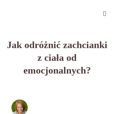
Jak odróżnić zachcianki
z ciała od
emocjonalnych?
przez
on
BEATA NOWICKA - MISIEWICZ
29 SIERPNIA
with
2016
8 KOMENTARZY