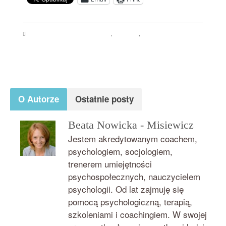
Psychologia jedzenia i odchudzania
,
Zachcianki
,
Zajadanie emocji i stresu
brak silnej woli
,
zachcianki
,
zajadanie emocji
O Autorze
Ostatnie posty
Beata Nowicka - Misiewicz
Jestem akredytowanym coachem,
psychologiem, socjologiem,
trenerem umiejętności
psychospołecznych, nauczycielem
psychologii. Od lat zajmuję się
pomocą psychologiczną, terapią,
szkoleniami i coachingiem. W swojej