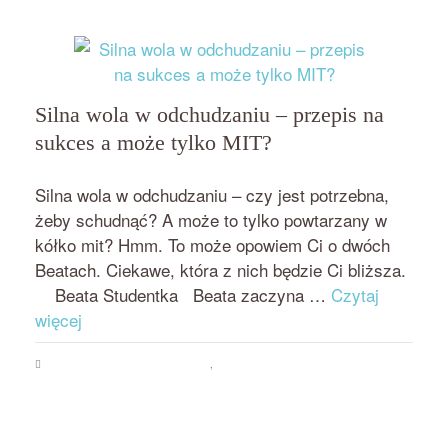
Silna wola w odchudzaniu – przepis na
sukces a może tylko MIT?
przez
on
BEATA NOWICKA - MISIEWICZ
30 STYCZNIA 2017
Silna wola w odchudzaniu – czy jest potrzebna,
żeby schudnąć? A może to tylko powtarzany w
kółko mit? Hmm. To może opowiem Ci o dwóch
Beatach. Ciekawe, która z nich będzie Ci bliższa.
Beata Studentka Beata zaczyna …
Czytaj
więcej
Psychologia jedzenia i odchudzania
,
Zajadanie emocji i stresu
bezsilność
wobec jedzenia
,
brak silnej woli w odchudzaniu
,
silna wola
,
utrata kontroli
,
uzależnienie od jedzenia
,
zajadanie emocji i stresu