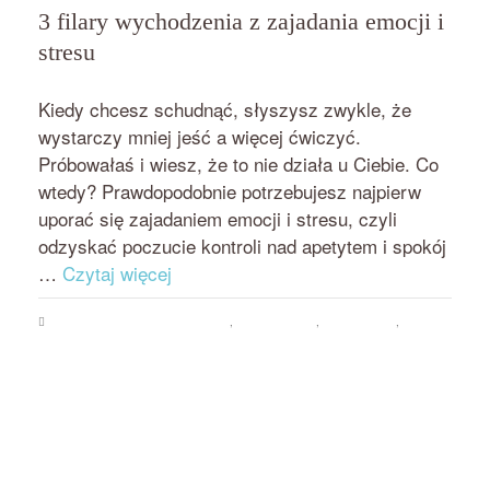
3 filary wychodzenia z zajadania emocji i
stresu
przez
on
BEATA NOWICKA - MISIEWICZ
17 MAJA 2018
Kiedy chcesz schudnąć, słyszysz zwykle, że
wystarczy mniej jeść a więcej ćwiczyć.
Próbowałaś i wiesz, że to nie działa u Ciebie. Co
wtedy? Prawdopodobnie potrzebujesz najpierw
uporać się zajadaniem emocji i stresu, czyli
odzyskać poczucie kontroli nad apetytem i spokój
…
Czytaj więcej
Psychologia jedzenia i odchudzania
,
Rozwój osobisty
,
Uncategorized
,
Zajadanie emocji i stresu
addiction to food
,
Beata Nowicka-Misiewicz
,
bezsilność wobec jedzenia
,
binge disorder
,
compulsive eating
,
emocji się nie je
,
food addiction
,
jak pokonać zachcianki
,
jak przestać się objadać
,
jedzenie
kompulsywne
,
objadanie się
,
podjadanie
,
przejadanie się
,
skuteczne
odchudzanie
,
uzależnienie od jedzenia
,
zachcianki
,
zajadanie emocji i stresu