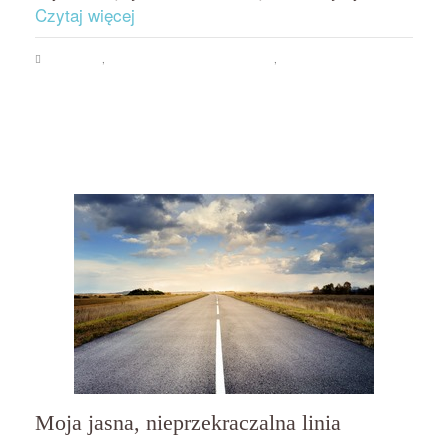
Czytaj więcej
Ale schudła!
,
Psychologia jedzenia i odchudzania
,
Rozwój osobisty
Anna
Mularczyk - Meyer
,
bulimia
,
dieta
,
kompulsywne jedzenia
,
kompulsywne zakupy
,
minimalizm
,
pokochać siebie
,
prosty blog
,
skuteczne odchudzanie
,
zajadanie
emocji i stresu
Moja jasna, nieprzekraczalna linia