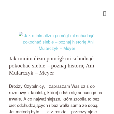
Jak minimalizm pomógł mi schudnąć i
pokochać siebie – poznaj historię Ani
Mularczyk – Meyer
przez
on
BEATA NOWICKA - MISIEWICZ
9 KWIETNIA 2019
Drodzy Czytelnicy, zapraszam Was dziś do
rozmowy z kobietą, której udało się schudnąć na
trwałe. A co najważniejsze, która zrobiła to bez
diet odchudzających i bez walki sama ze sobą.
Jej metodą było …. a z resztą – przeczytajcie …