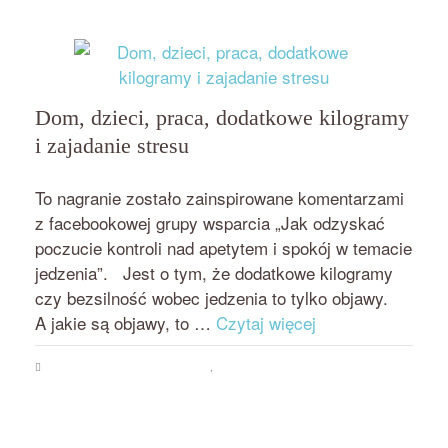
Dom, dzieci, praca, dodatkowe kilogramy
i zajadanie stresu
przez
on
BEATA NOWICKA - MISIEWICZ
3 KWIETNIA 2018
To nagranie zostało zainspirowane komentarzami
z facebookowej grupy wsparcia „Jak odzyskać
poczucie kontroli nad apetytem i spokój w temacie
jedzenia”. Jest o tym, że dodatkowe kilogramy
czy bezsilność wobec jedzenia to tylko objawy.
A jakie są objawy, to …
Czytaj więcej
Psychologia jedzenia i odchudzania
,
Zajadanie emocji i stresu
dieta
,
odchudzanie
,
potrzeby
,
radzenie sobie z emocjami
,
zachcianki
,
zajadanie emocji i
stresu
,
zdrowienie