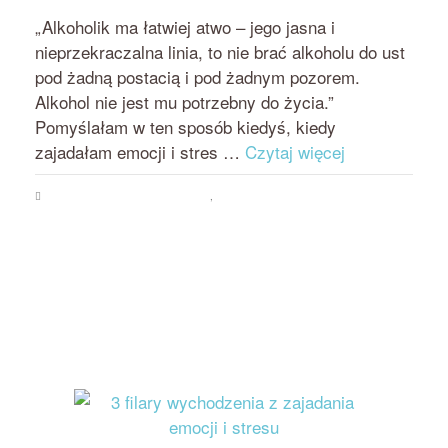
przez
on
BEATA NOWICKA - MISIEWICZ
17 MAJA 2018
„Alkoholik ma łatwiej atwo – jego jasna i
nieprzekraczalna linia, to nie brać alkoholu do ust
pod żadną postacią i pod żadnym pozorem.
Alkohol nie jest mu potrzebny do życia.”
Pomyślałam w ten sposób kiedyś, kiedy
zajadałam emocji i stres …
Czytaj więcej
Psychologia jedzenia i odchudzania
,
Zajadanie emocji i stresu
addiction
to food
,
Beata Nowicka-Misiewicz
,
bezsilność wobec jedzenia
,
binge disorder
,
compulsive eating
,
emocji się nie je
,
food addiction
,
jak pokonać zachcianki
,
jak
przestać się objadać
,
jedzenie kompulsywne
,
objadanie się
,
podjadanie
,
przejadanie się
,
skuteczne odchudzanie
,
uzależnienie od jedzenia
,
zachcianki
,
zajadanie emocji i stresu