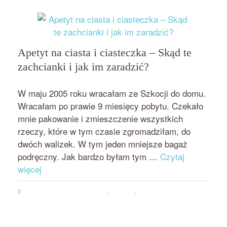
Apetyt na ciasta i ciasteczka – Skąd te
zachcianki i jak im zaradzić?
przez
on
BEATA NOWICKA - MISIEWICZ
28 STYCZNIA 2018
W maju 2005 roku wracałam ze Szkocji do domu.
Wracałam po prawie 9 miesięcy pobytu. Czekało
mnie pakowanie i zmieszczenie wszystkich
rzeczy, które w tym czasie zgromadziłam, do
dwóch walizek. W tym jeden mniejsze bagaż
podręczny. Jak bardzo byłam tym …
Czytaj
więcej
Psychologia jedzenia i odchudzania
,
Zachcianki
,
Zajadanie emocji i stresu
apetyt
,
ciasta i ciasteczka
,
jak zmniejszyć apetyt
,
zachcianki
,
zajadanie
emocji i stresu