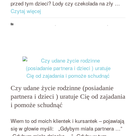
przed tym dzieci? Lody czy czekolada na zły …
Czytaj więcej
Mocni Rodzice, Mocne Dzieci
,
Psychologia jedzenia i odchudzania
,
Zajadanie
emocji i stresu
bezpieczeństwo emocjonalne
,
dzieci
,
jedzenie w reklamach
,
profilaktyka
,
rola jedzenia
,
zajadanie emocji
Czy udane życie rodzinne (posiadanie
partnera i dzieci ) uratuje Cię od zajadania
i pomoże schudnąć
przez
on
BEATA NOWICKA - MISIEWICZ
5 SIERPNIA 2018
Wiem to od moich klientek i kursantek – pojawiają
się w głowie myśli: „Gdybym miała partnera …”
„Gdybym miała dziecko …” „Gdyby w tym