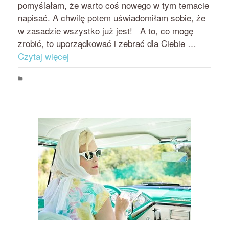
pomyślałam, że warto coś nowego w tym temacie
napisać. A chwilę potem uświadomiłam sobie, że
w zasadzie wszystko już jest! A to, co mogę
zrobić, to uporządkować i zebrać dla Ciebie …
Czytaj więcej
Psychologia jedzenia i odchudzania
dieta
,
jedzenie w święta
,
odchudzanie
,
święta
,
wakacje