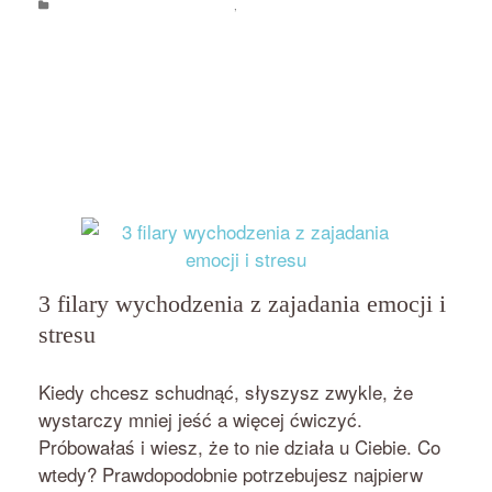
Psychologia jedzenia i odchudzania
,
Zajadanie emocji i stresu
addiction
to food
,
Beata Nowicka-Misiewicz
,
bezsilność wobec jedzenia
,
binge disorder
,
compulsive eating
,
emocji się nie je
,
food addiction
,
jak pokonać zachcianki
,
jak
przestać się objadać
,
jedzenie kompulsywne
,
objadanie się
,
podjadanie
,
przejadanie się
,
skuteczne odchudzanie
,
uzależnienie od jedzenia
,
zachcianki
,
zajadanie emocji i stresu
3 filary wychodzenia z zajadania emocji i
stresu
przez
on
BEATA NOWICKA - MISIEWICZ
17 MAJA 2018
Kiedy chcesz schudnąć, słyszysz zwykle, że
wystarczy mniej jeść a więcej ćwiczyć.
Próbowałaś i wiesz, że to nie działa u Ciebie. Co
wtedy? Prawdopodobnie potrzebujesz najpierw