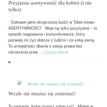
Przyjazna asertywność dla kobiet (i nie
tylko)
przez
on
BEATA NOWICKA - MISIEWICZ
9 LISTOPADA 2018
Ciekawe jakie skojarzenia budzi w Tobie słowo
ASERTYWNOŚĆ? Moje są tylko pozytywne – to
sposób reagowania i komunikowania, który
pozwala mi żyć dobrze z ludźmi i ze sobą samą.
To umiejętność dbania o swoja prawa bez
naruszania praw …
Czytaj więcej
Aktualności
,
asertywność
,
Rozwój osobisty
asertywność
,
pewność
siebie
,
poczucie własnej wartości
,
przyjazna asertywność
Wcale nie musisz się zmieniać!
przez
on
BEATA NOWICKA - MISIEWICZ
24 PAŹDZIERNIKA 2018
To nagranie, które musisz zobaczyć! Mówię w