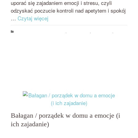
uporać się zajadaniem emocji i stresu, czyli
odzyskać poczucie kontroli nad apetytem i spokój
…
Czytaj więcej
Psychologia jedzenia i odchudzania
,
Rozwój osobisty
,
Uncategorized
,
Zajadanie emocji i stresu
addiction to food
,
Beata Nowicka-Misiewicz
,
bezsilność wobec jedzenia
,
binge disorder
,
compulsive eating
,
emocji się nie je
,
food addiction
,
jak pokonać zachcianki
,
jak przestać się objadać
,
jedzenie
kompulsywne
,
objadanie się
,
podjadanie
,
przejadanie się
,
skuteczne
odchudzanie
,
uzależnienie od jedzenia
,
zachcianki
,
zajadanie emocji i stresu
Bałagan / porządek w domu a emocje (i
ich zajadanie)
przez
on
BEATA NOWICKA - MISIEWICZ
25 KWIETNIA 2018