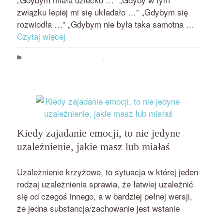
związku lepiej mi się układało …” „Gdybym się
rozwiodła …” „Gdybym nie była taka samotna …
Czytaj więcej
Psychologia jedzenia i odchudzania
,
Zajadanie emocji i stresu
chudnięcie
,
przekonania
,
zajadanie emocji
,
życie rodzinne
Kiedy zajadanie emocji, to nie jedyne
uzależnienie, jakie masz lub miałaś
przez
on
BEATA NOWICKA - MISIEWICZ
20 LIPCA 2018
Uzależnienie krzyżowe, to sytuacja w której jeden
rodzaj uzależnienia sprawia, że łatwiej uzależnić
się od czegoś innego, a w bardziej pełnej wersji,
że jedna substancja/zachowanie jest wstanie