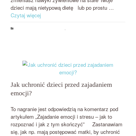
dzieci mają nietypową dietę lub po prostu …
Czytaj więcej
Psychologia jedzenia i odchudzania
,
Rozwój osobisty
asertywność
,
asertywność przy stole
,
asertywność żywieniowa
,
dieta
,
pewność siebie
,
przestrzeganie diety
Jak uchronić dzieci przed zajadaniem
emocji?
przez
on
BEATA NOWICKA - MISIEWICZ
22 SIERPNIA 2018
To nagranie jest odpowiedzią na komentarz pod
artykułem „Zajadanie emocji i stresu – jak to
rozpoznać i jak z tym skończyć” Zastanawiam
się, jak np. mają postępować matki, by uchronić