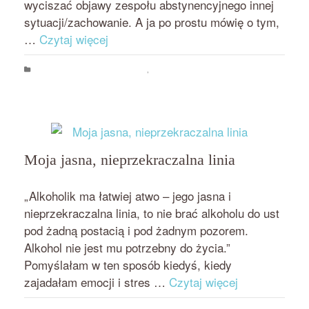
wyciszać objawy zespołu abstynencyjnego innej
sytuacji/zachowanie. A ja po prostu mówię o tym,
…
Czytaj więcej
Psychologia jedzenia i odchudzania
,
Zajadanie emocji i stresu
mechanizmy uzależnienia
,
uzależnienia krzyżowe
,
uzależnienie
,
zajadanie emocji
Moja jasna, nieprzekraczalna linia
przez
on
BEATA NOWICKA - MISIEWICZ
17 MAJA 2018
„Alkoholik ma łatwiej atwo – jego jasna i
nieprzekraczalna linia, to nie brać alkoholu do ust
pod żadną postacią i pod żadnym pozorem.
Alkohol nie jest mu potrzebny do życia.”
Pomyślałam w ten sposób kiedyś, kiedy
zajadałam emocji i stres …
Czytaj więcej