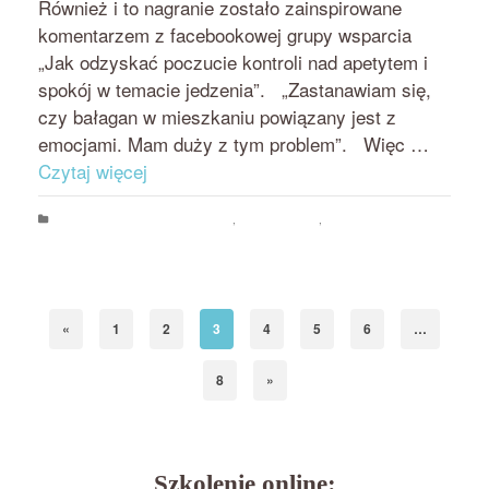
Również i to nagranie zostało zainspirowane
komentarzem z facebookowej grupy wsparcia
„Jak odzyskać poczucie kontroli nad apetytem i
spokój w temacie jedzenia”. „Zastanawiam się,
czy bałagan w mieszkaniu powiązany jest z
emocjami. Mam duży z tym problem”. Więc …
Czytaj więcej
Psychologia jedzenia i odchudzania
,
Rozwój osobisty
,
Zajadanie emocji i stresu
emocje
,
nieprzyjemne emocje
,
porządek
,
szczęśliwy dom
,
zajadanie
«
1
2
3
4
5
6
…
8
»
Szkolenie online: