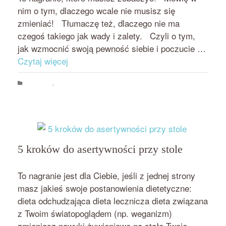
nim o tym, dlaczego wcale nie musisz się
zmieniać! Tłumaczę też, dlaczego nie ma
czegoś takiego jak wady i zalety. Czyli o tym,
jak wzmocnić swoją pewność siebie i poczucie …
Czytaj więcej
asertywność
,
Rozwój osobisty
asertywność
,
pewność siebie
,
poczucie
własnej wartości
,
samooakceptacja
5 kroków do asertywności przy stole
przez
on
BEATA NOWICKA - MISIEWICZ
13 PAŹDZIERNIKA 2018
To nagranie jest dla Ciebie, jeśli z jednej strony
masz jakieś swoje postanowienia dietetyczne:
dieta odchudzająca dieta lecznicza dieta związana
z Twoim światopoglądem (np. weganizm)
zmieniasz nawyki żywieniowe na stałe Twoje